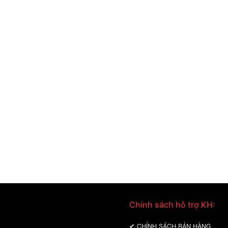
Chính sách hỗ trợ KH:
 MÁY BA MIỀN
✔
CHÍNH SÁCH BÁN HÀNG