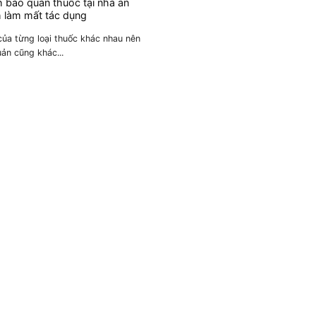
h bảo quản thuốc tại nhà an
h làm mất tác dụng
 của từng loại thuốc khác nhau nên
ản cũng khác...