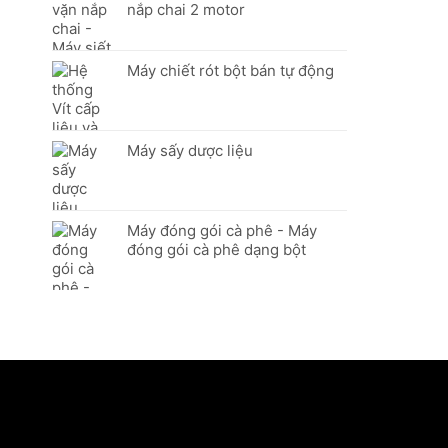
nắp chai 2 motor
Máy chiết rót bột bán tự động
Máy sấy dược liệu
Máy đóng gói cà phê - Máy
đóng gói cà phê dạng bột
CÔNG TY TNHH THƯƠNG MẠI - CHẾ TẠO