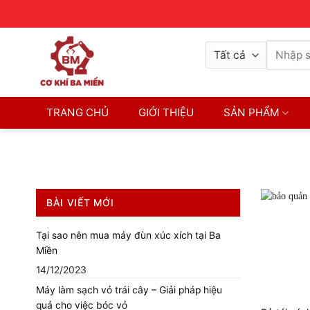
Skip
Contact
8H-17H
0326770772
to
content
Tìm
kiếm:
TRANG CHỦ
GIỚI THIỆU
SẢN PHẨM
BÀI VIẾT MỚI
Tại sao nên mua máy đùn xúc xích tại Ba
Miền
14/12/2023
Máy làm sạch vỏ trái cây – Giải pháp hiệu
quả cho việc bóc vỏ