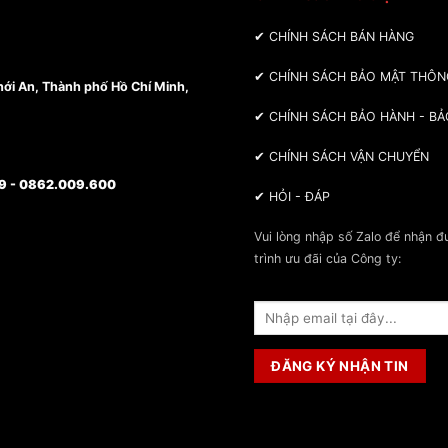
O MÁY BA MIỀN
✔
CHÍNH SÁCH BÁN HÀNG
✔
CHÍNH SÁCH BẢO MẬT THÔN
ới An, Thành phố Hồ Chí Minh,
✔
CHÍNH SÁCH BẢO HÀNH - BẢ
✔
CHÍNH SÁCH VẬN CHUYỂN
9
- 0862.009.600
✔
HỎI - ĐÁP
Vui lòng nhập số Zalo để nhận 
trình ưu đãi của Công ty: