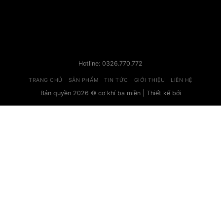
Hotline: 0326.770.772
TRANG CHỦ
SẢN PHẨM
TIN TỨC
GIỚI THIỆU
LIÊN HỆ
Bản quyền 2026 © cơ khí ba miền | Thiết kế bởi