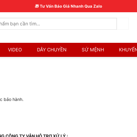
🎁 Tư Vấn Báo Giá Nhanh Qua Zalo
VIDEO
DÂY CHUYỀN
SỨ MỆNH
KHUYẾN
c bảo hành.
G CÔNG TY VẪN HỖ TRỢ XỬ LÝ :