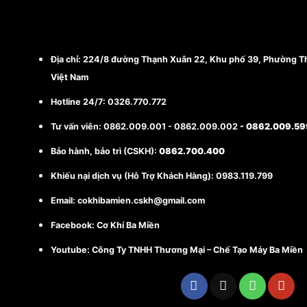
CÔNG TY TNHH THƯƠNG MẠI - CHẾ TẠ
Địa chỉ:
224/8 đường Thạnh Xuân 22, Khu phố 39, Phường Th
Việt Nam
Hotline 24/7: 0326.770.772
Tư vấn viên:
0862.009.001
-
0862.009.002
-
0862.009.59
Bảo hành, bảo trì (CSKH):
0862.700.400
Khiếu nại dịch vụ (Hỗ Trợ Khách Hàng): 0983.119.799
Email:
cokhibamien.cskh@gmail.com
Facebook:
Cơ Khí Ba Miền
Youtube:
Công Ty TNHH Thương Mại – Chế Tạo Máy Ba Miền