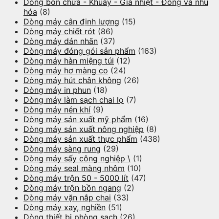
Dòng bồn chứa - Khuấy - Giá nhiệt - Đồng và nhũ
hóa
(8)
Dòng máy cân định lượng
(15)
Dòng máy chiết rót
(86)
Dòng máy dán nhãn
(37)
Dòng máy đóng gói sản phẩm
(163)
Dòng máy hàn miệng túi
(12)
Dòng máy hơ màng co
(24)
Dòng máy hút chân không
(26)
Dòng máy in phun
(18)
Dòng máy làm sạch chai lọ
(7)
Dòng máy nén khí
(9)
Dòng máy sản xuất mỹ phẩm
(16)
Dòng máy sản xuất nông nghiệp
(8)
Dòng máy sản xuất thực phẩm
(438)
Dòng máy sàng rung
(29)
Dòng máy sấy công nghiệp \
(1)
Dòng máy seal màng nhôm
(10)
Dòng máy trộn 50 - 5000 lít
(47)
Dòng máy trộn bồn ngang
(2)
Dòng máy vặn nắp chai
(33)
Dòng máy xay, nghiền
(51)
Dòng thiết bị phòng sạch
(26)