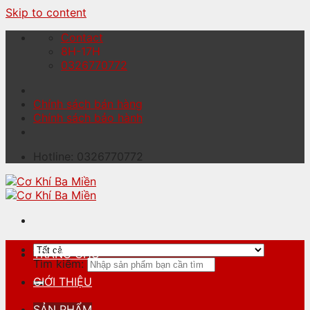
Skip to content
Contact
8H-17H
0326770772
Chính sách bán hàng
Chính sách bảo hành
Hotline: 0326770772
TRANG CHỦ
Tìm kiếm:
GIỚI THIỆU
SẢN PHẨM