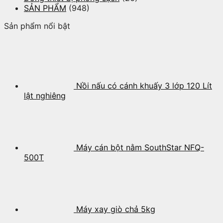
SẢN PHẨM
(948)
Sản phẩm nổi bật
Nồi nấu có cánh khuấy 3 lớp 120 Lít
lật nghiêng
Máy cán bột nằm SouthStar NFQ-
500T
Máy xay giò chả 5kg