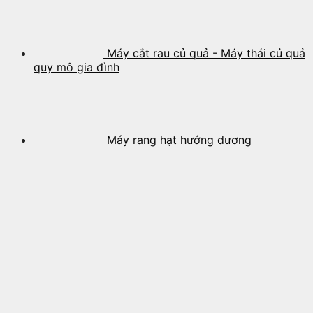
Máy cắt rau củ quả - Máy thái củ quả
quy mô gia đình
Máy rang hạt hướng dương