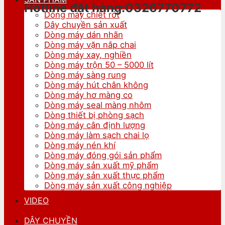
Hotline đặt hàng:0326770772
Dòng máy chiết rót
Dây chuyền sản xuất
Dòng máy dán nhãn
Dòng máy vặn nắp chai
Dòng máy xay, nghiền
Dòng máy trộn 50 – 5000 lít
Dòng máy sàng rung
Dòng máy hút chân không
Dòng máy hơ màng co
Dòng máy seal màng nhôm
Dòng thiết bị phòng sạch
Dòng máy cân định lượng
Dòng máy làm sạch chai lọ
Dòng máy nén khí
Dòng máy đóng gói sản phẩm
Dòng máy sản xuất mỹ phẩm
Dòng máy sản xuất thực phẩm
Dòng máy sản xuất công nghiệp
VIDEO
DÂY CHUYỀN