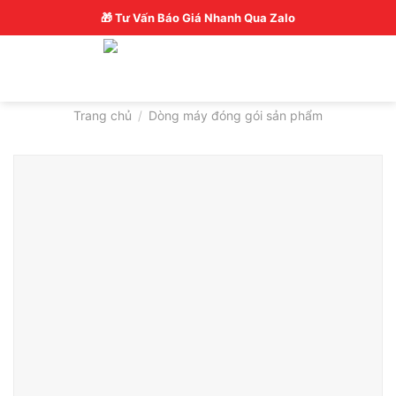
Skip
Hotline: 0326770772
🎁 Tư Vấn Báo Giá Nhanh Qua Zalo
to
content
Trang chủ
/
Dòng máy đóng gói sản phẩm