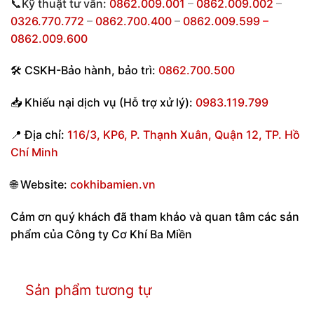
📞Kỹ thuật tư vấn:
0862.009.001
–
0862.009.002
–
0326.770.772
–
0862.700.400
–
0862.009.599
–
0862.009.600
🛠
CSKH-Bảo hành
,
bảo trì:
0862.700.500
📥
Khiếu nại dịch vụ (Hỗ trợ xử lý):
0983.119.799
📍
Địa chỉ:
116/3, KP6, P. Thạnh Xuân, Quận 12, TP. Hồ
Chí Minh
🌐
Website:
cokhibamien.vn
Cảm ơn quý khách đã tham khảo và quan tâm các sản
phẩm của Công ty Cơ Khí Ba Miền
Sản phẩm tương tự