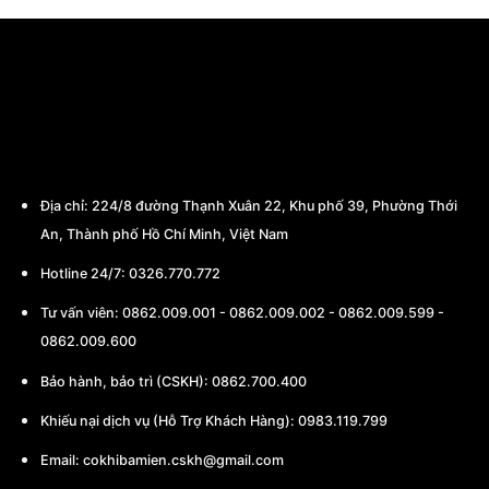
CÔNG TY TNHH THƯƠNG MẠI - CHẾ TẠO
MÁY BA MIỀN
Địa chỉ:
224/8 đường Thạnh Xuân 22, Khu phố 39, Phường Thới
An, Thành phố Hồ Chí Minh, Việt Nam
Hotline 24/7: 0326.770.772
Tư vấn viên:
0862.009.001
-
0862.009.002
-
0862.009.599
-
0862.009.600
Bảo hành, bảo trì (CSKH):
0862.700.400
Khiếu nại dịch vụ (Hỗ Trợ Khách Hàng): 0983.119.799
Email:
cokhibamien.cskh@gmail.com