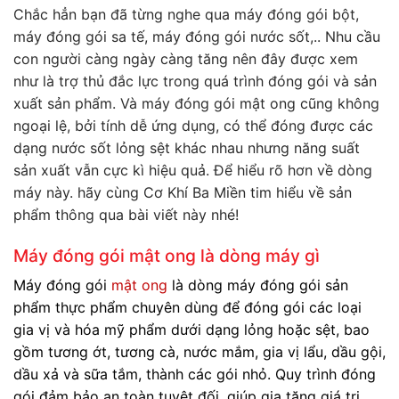
Chắc hẳn bạn đã từng nghe qua máy đóng gói bột,
máy đóng gói sa tế, máy đóng gói nước sốt,.. Nhu cầu
con người càng ngày càng tăng nên đây được xem
như là trợ thủ đắc lực trong quá trình đóng gói và sản
xuất sản phẩm. Và máy đóng gói mật ong cũng không
ngoại lệ, bởi tính dễ ứng dụng, có thể đóng được các
dạng nước sốt lỏng sệt khác nhau nhưng năng suất
sản xuất vẫn cực kì hiệu quả. Để hiểu rõ hơn về dòng
máy này. hãy cùng Cơ Khí Ba Miền tim hiểu về sản
phẩm thông qua bài viết này nhé!
Máy đóng gói mật ong là dòng máy gì
Máy đóng gói
mật ong
là dòng máy đóng gói sản
phẩm thực phẩm chuyên dùng để
đóng gói các loại
gia vị và hóa mỹ phẩm dưới dạng lỏng hoặc sệt, bao
gồm tương ớt, tương cà, nước mắm, gia vị lẩu, dầu gội,
dầu xả và sữa tắm, thành các gói nhỏ.
Quy trình đóng
gói đảm bảo an toàn tuyệt đối, giúp gia tăng giá trị