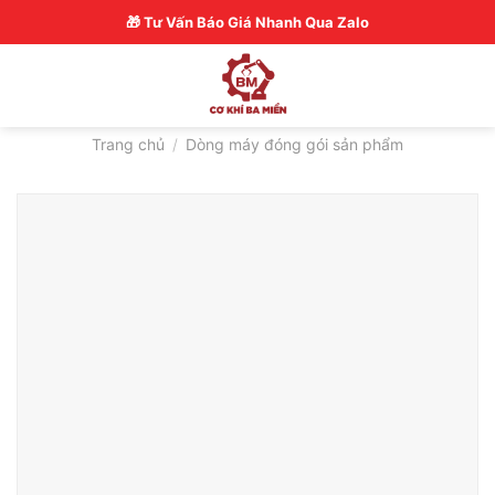
Skip
Hotline: 0326770772
🎁 Tư Vấn Báo Giá Nhanh Qua Zalo
to
content
Trang chủ
/
Dòng máy đóng gói sản phẩm