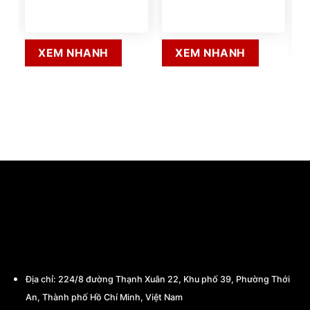
l
XEM NHANH
XEM NHANH
CÔNG TY TNHH THƯƠNG MẠI - CHẾ TẠO
MÁY BA MIỀN
Địa chỉ:
224/8 đường Thạnh Xuân 22, Khu phố 39, Phường Thới
An, Thành phố Hồ Chí Minh, Việt Nam