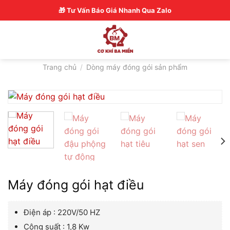
Skip
Hotline: 0326770772
🎁 Tư Vấn Báo Giá Nhanh Qua Zalo
to
content
Trang chủ
/
Dòng máy đóng gói sản phẩm
Máy đóng gói hạt điều
Điện áp : 220V/50 HZ
Công suất : 1,8 Kw