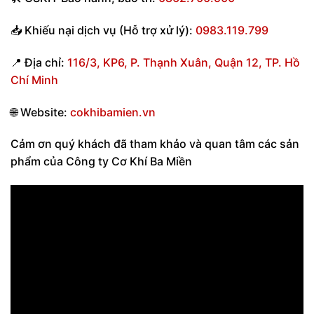
📥
Khiếu nại dịch vụ (Hỗ trợ xử lý):
0983.119.799
📍
Địa chỉ:
116/3, KP6, P. Thạnh Xuân, Quận 12, TP. Hồ
Chí Minh
🌐
Website:
cokhibamien.vn
Cảm ơn quý khách đã tham khảo và quan tâm các sản
phẩm của Công ty Cơ Khí Ba Miền