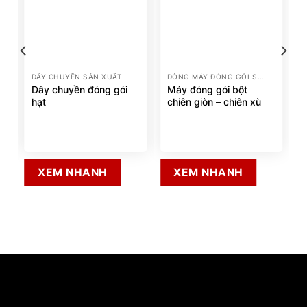
DÂY CHUYỀN SẢN XUẤT
DÒNG MÁY ĐÓNG GÓI SẢN PHẨM
Dây chuyền đóng gói
Máy đóng gói bột
hạt
chiên giòn – chiên xù
XEM NHANH
XEM NHANH