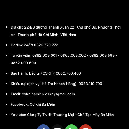
CÔNG TY TNHH THƯƠNG MẠI - CHẾ TẠO
MÁY BA MIỀN
Địa chỉ:
224/8 đường Thạnh Xuân 22, Khu phố 39, Phường Thới
An, Thành phố Hồ Chí Minh, Việt Nam
Hotline 24/7: 0326.770.772
Tư vấn viên:
0862.009.001
-
0862.009.002
-
0862.009.599
-
0862.009.600
Bảo hành, bảo trì (CSKH):
0862.700.400
Khiếu nại dịch vụ (Hỗ Trợ Khách Hàng): 0983.119.799
Email:
cokhibamien.cskh@gmail.com
Facebook:
Cơ Khí Ba Miền
Youtube:
Công Ty TNHH Thương Mại – Chế Tạo Máy Ba Miền