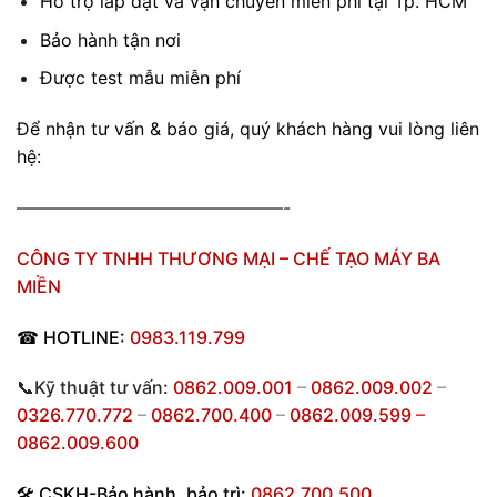
Hỗ trợ lắp đặt và vận chuyển miễn phí tại Tp. HCM
Bảo hành tận nơi
Được test mẫu miễn phí
Để nhận tư vấn & báo giá, quý khách hàng vui lòng liên
hệ:
———————————————-
CÔNG TY TNHH THƯƠNG MẠI – CHẾ TẠO MÁY BA
MIỀN
☎
HOTLINE:
0983.119.799
📞Kỹ thuật tư vấn:
0862.009.001
–
0862.009.002
–
0326.770.772
–
0862.700.400
–
0862.009.599
–
0862.009.600
🛠
CSKH-Bảo hành
,
bảo trì:
0862.700.500