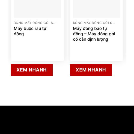
DÒNG MÁY ĐÓNG GÓI SẢN PHẨM
DÒNG MÁY ĐÓNG GÓI SẢN PHẨM
Máy buộc rau tự
Máy đóng bao tự
động
động – Máy đóng gói
có cân định lượng
XEM NHANH
XEM NHANH
CÔNG TY TNHH THƯƠNG MẠI - CHẾ TẠO