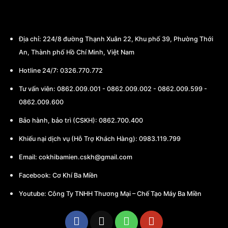
MÁY BA MIỀN
Địa chỉ:
224/8 đường Thạnh Xuân 22, Khu phố 39, Phường Thới
An, Thành phố Hồ Chí Minh, Việt Nam
Hotline 24/7: 0326.770.772
Tư vấn viên:
0862.009.001
-
0862.009.002
-
0862.009.599
-
0862.009.600
Bảo hành, bảo trì (CSKH):
0862.700.400
Khiếu nại dịch vụ (Hỗ Trợ Khách Hàng): 0983.119.799
Email:
cokhibamien.cskh@gmail.com
Facebook:
Cơ Khí Ba Miền
Youtube:
Công Ty TNHH Thương Mại – Chế Tạo Máy Ba Miền