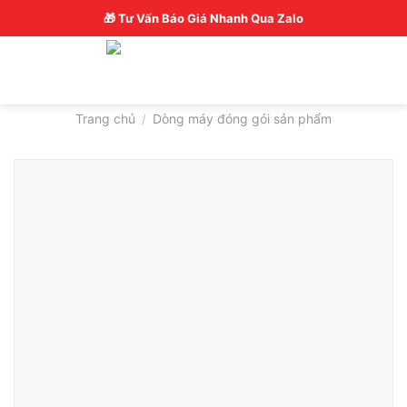
Skip
Hotline: 0326770772
🎁 Tư Vấn Báo Giá Nhanh Qua Zalo
to
content
Trang chủ
/
Dòng máy đóng gói sản phẩm