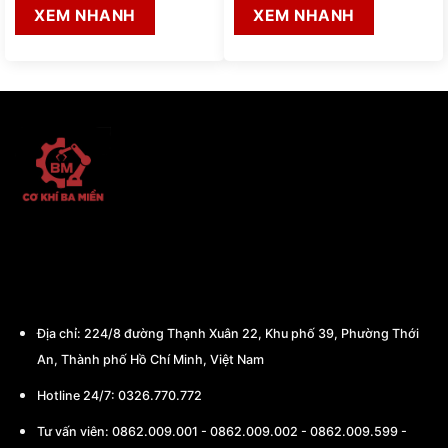
XEM NHANH
XEM NHANH
CÔNG TY TNHH THƯƠNG MẠI - CHẾ TẠO
MÁY BA MIỀN
Địa chỉ:
224/8 đường Thạnh Xuân 22, Khu phố 39, Phường Thới
An, Thành phố Hồ Chí Minh, Việt Nam
Hotline 24/7: 0326.770.772
Tư vấn viên:
0862.009.001
-
0862.009.002
-
0862.009.599
-