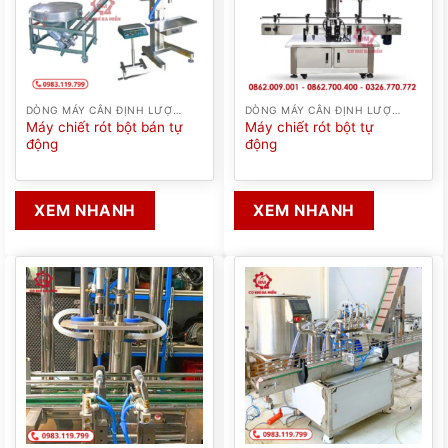
DÒNG MÁY CÂN ĐỊNH LƯỢNG
DÒNG MÁY CÂN ĐỊNH LƯỢNG
Máy chiết rót bột bán tự
Máy chiết rót bột tự
động
động
XEM NHANH
XEM NHANH