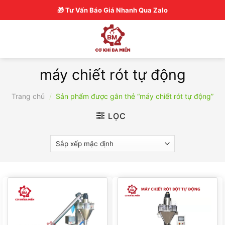
Skip
Hotline: 0326770772
🎁 Tư Vấn Báo Giá Nhanh Qua Zalo
to
content
máy chiết rót tự động
Trang chủ
/
Sản phẩm được gắn thẻ “máy chiết rót tự động”
LỌC