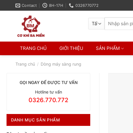
Skip
Contact
8H-17H
0326770772
to
content
Tìm
kiếm:
TRANG CHỦ
GIỚI THIỆU
SẢN PHẨM
Trang chủ
/
Dòng máy sàng rung
GỌI NGAY ĐỂ ĐƯỢC TƯ VẤN
Hotline tư vấn
0326.770.772
DANH MỤC SẢN PHẨM