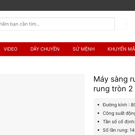
VIDEO
DÂY CHUYỀN
SỨ MỆNH
KHUYẾN MÃ
Máy sàng r
rung tròn 
Đường kính : 
Công suất động
Tần số cố định
Số lần rung: 1