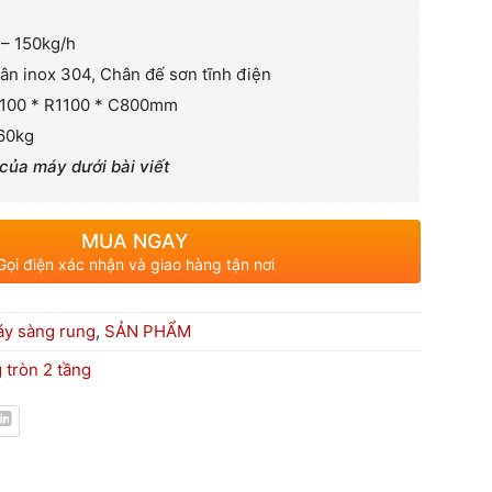
 – 150kg/h
hân inox 304, Chân đế sơn tĩnh điện
D1100 * R1100 * C800mm
260kg
 của máy dưới bài viết
MUA NGAY
Gọi điện xác nhận và giao hàng tận nơi
y sàng rung
,
SẢN PHẨM
 tròn 2 tầng