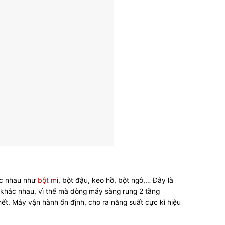
?
ác nhau như
bột m
i, bột đậu, keo hồ, bột ngô,…
Đây là
 khác nhau, vì thế mà dòng máy sàng rung 2 tầng
t. Máy vận hành ổn định, cho ra năng suất cực kì hiệu