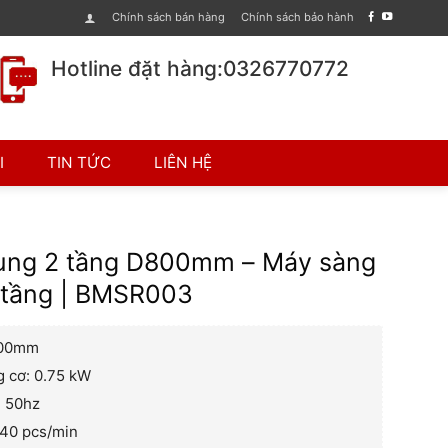
Chính sách bán hàng
Chính sách bảo hành
Hotline đặt hàng:0326770772
I
TIN TỨC
LIÊN HỆ
ung 2 tầng D800mm – Máy sàng
2 tầng | BMSR003
800mm
 cơ: 0.75 kW
: 50hz
440 pcs/min