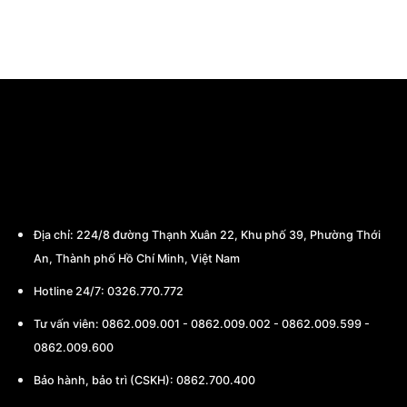
CÔNG TY TNHH THƯƠNG MẠI - CHẾ TẠO
MÁY BA MIỀN
Địa chỉ:
224/8 đường Thạnh Xuân 22, Khu phố 39, Phường Thới
An, Thành phố Hồ Chí Minh, Việt Nam
Hotline 24/7: 0326.770.772
Tư vấn viên:
0862.009.001
-
0862.009.002
-
0862.009.599
-
0862.009.600
Bảo hành, bảo trì (CSKH):
0862.700.400