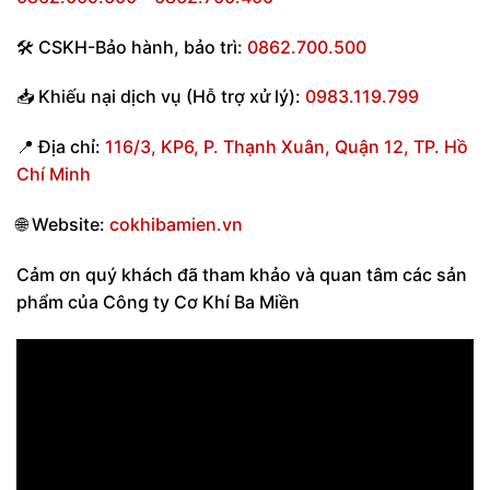
🛠
CSKH-Bảo hành
,
bảo trì:
0862.700.500
📥
Khiếu nại dịch vụ (Hỗ trợ xử lý):
0983.119.799
📍
Địa chỉ:
116/3, KP6, P. Thạnh Xuân, Quận 12, TP. Hồ
Chí Minh
🌐
Website:
cokhibamien.vn
Cảm ơn quý khách đã tham khảo và quan tâm các sản
phẩm của Công ty Cơ Khí Ba Miền