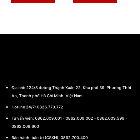
CÔNG TY TNHH THƯƠNG MẠI - CHẾ TẠO
MÁY BA MIỀN
Địa chỉ:
224/8 đường Thạnh Xuân 22, Khu phố 39, Phường Thới
An, Thành phố Hồ Chí Minh, Việt Nam
Hotline 24/7: 0326.770.772
Tư vấn viên:
0862.009.001
-
0862.009.002
-
0862.009.599
-
0862.009.600
Bảo hành, bảo trì (CSKH):
0862.700.400