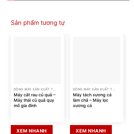
Sản phẩm tương tự
DÒNG MÁY SẢN XUẤT THỰC PHẨM
DÒNG MÁY SẢN XUẤT THỰC PHẨM
Máy cắt rau củ quả –
Máy tách xương cá
Máy thái củ quả quy
làm chả – Máy lọc
mô gia đình
xương cá
XEM NHANH
XEM NHANH