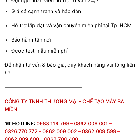
Đội ngũ nhân viên hỗ trợ tư vấn 24/7
Giá cả cạnh tranh và hấp dẫn
Hỗ trợ lắp đặt và vận chuyển miễn phí tại Tp. HCM
Bảo hành tận nơi
Được test mẫu miễn phí
Để nhận tư vấn & báo giá, quý khách hàng vui lòng liên
hệ:
———————————————-
CÔNG TY TNHH THƯƠNG MẠI – CHẾ TẠO MÁY BA
MIỀN
☎
HOTLINE:
0983.119.799
–
0862.009.001
–
0326.770.772
–
0862.009.002
–
0862.009.599
–
0862.009.600
–
0862.700.400