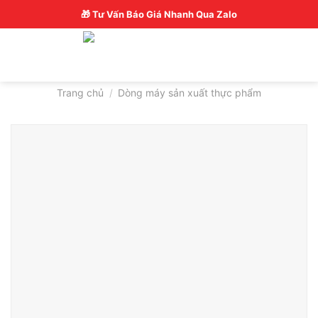
Skip
Hotline: 0326770772
🎁 Tư Vấn Báo Giá Nhanh Qua Zalo
to
content
Trang chủ
/
Dòng máy sản xuất thực phẩm