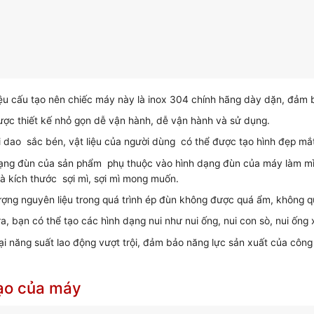
iệu cấu tạo nên chiếc máy này là inox 304 chính hãng dày dặn, đảm
ợc thiết kế nhỏ gọn dễ vận hành, dễ vận hành và sử dụng.
ỡi dao sắc bén, vật liệu của người dùng có thể được tạo hình đẹp 
ạng đùn của sản phẩm phụ thuộc vào hình dạng đùn của máy làm mì 
à kích thước sợi mì, sợi mì mong muốn.
ượng nguyên liệu trong quá trình ép đùn không được quá ẩm, không 
ra, bạn có thể tạo các hình dạng nui như nui ống, nui con sò, nui ố
ại năng suất lao động vượt trội, đảm bảo năng lực sản xuất của công t
ạo của máy