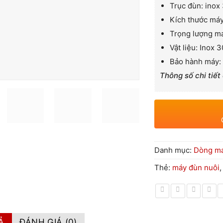
Trục đùn: 
Kích thước má
Trọng lượng m
Vật liệu: Inox 
Bảo hành máy: 
Thông số chi tiết 
Danh mục:
Dòng má
Thẻ:
máy đùn nuôi
Ả
ĐÁNH GIÁ (0)