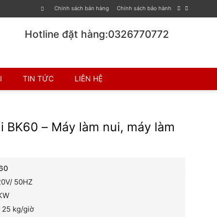
Chính sách bán hàng
Chính sách bảo hành
Hotline đặt hàng:0326770772
I
TIN TỨC
LIÊN HỆ
i BK60 – Máy làm nui, máy làm
60
20V/ 50HZ
2KW
– 25 kg/giờ