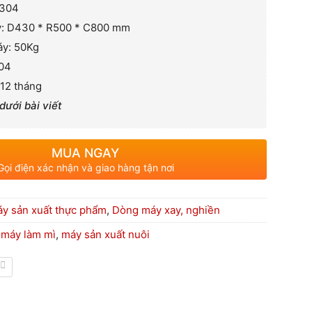
inox 304
y: D430 * R500 * C800 mm
áy: 50Kg
304
12 tháng
dưới bài viết
MUA NGAY
Gọi điện xác nhận và giao hàng tận nơi
y sản xuất thực phẩm
,
Dòng máy xay, nghiền
,
máy làm mì
,
máy sản xuất nuôi