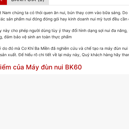
t Nam chúng ta có thói quen ăn nui, bún thay cơm vào bữa sáng. Do đ
Các sản phẩm nui đóng đóng gói hay kinh doanh nui mỳ tươi đều cần 
 này cho phép người dùng tùy ý thay đổi hình dạng sợi nui đa năng
g, đảm bảo vệ sinh an toàn thực phẩm
lý do đó mà Cơ Khí Ba Miền đã nghiên cứu và chế tạo ra máy đùn nui
 sản xuất. Để hiểu rõ chi tiết về lại máy này, Quý khách hàng hãy th
iểm của Máy đùn nui BK60