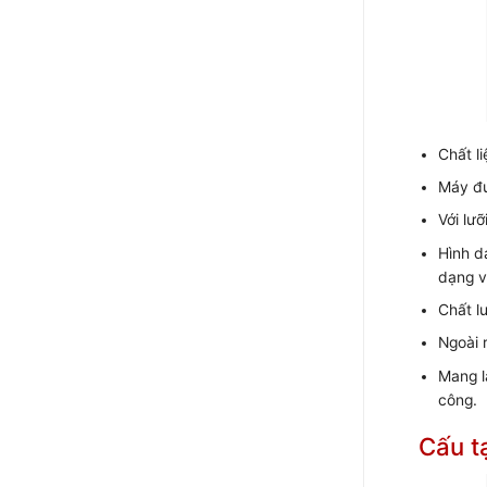
Chất l
Máy đư
Với lư
Hình d
dạng v
Chất l
Ngoài 
Mang l
công.
Cấu t