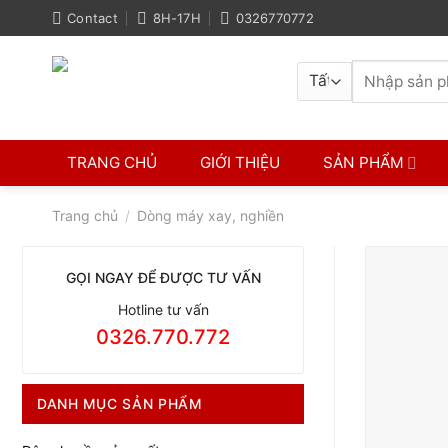
Skip
Contact
8H-17H
0326770772
to
content
Tìm
kiếm:
TRANG CHỦ
GIỚI THIỆU
SẢN PHẨM
Trang chủ
/
Dòng máy xay, nghiền
GỌI NGAY ĐỂ ĐƯỢC TƯ VẤN
Hotline tư vấn
0326.770.772
DANH MỤC SẢN PHẨM