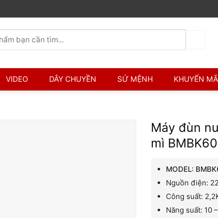
VIDEO
DÂY CHUYỀN
SỨ MỆNH
KHUYẾN MÃ
Máy đùn nu
mì BMBK60
MODEL: BMBK
Nguồn điện: 2
Công suất: 2,
Năng suất: 10 