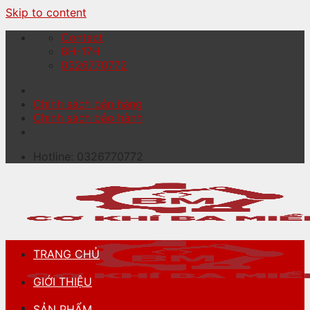
Skip to content
Contact
8H-17H
0326770772
Chính sách bán hàng
Chính sách bảo hành
Hotline: 0326770772
TRANG CHỦ
GIỚI THIỆU
SẢN PHẨM