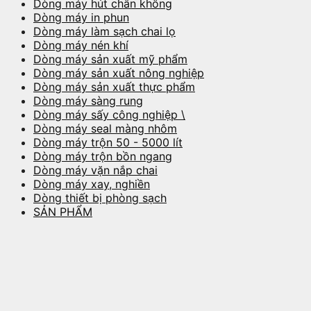
Dòng máy hút chân không
Dòng máy in phun
Dòng máy làm sạch chai lọ
Dòng máy nén khí
Dòng máy sản xuất mỹ phẩm
Dòng máy sản xuất nông nghiệp
Dòng máy sản xuất thực phẩm
Dòng máy sàng rung
Dòng máy sấy công nghiệp \
Dòng máy seal màng nhôm
Dòng máy trộn 50 - 5000 lít
Dòng máy trộn bồn ngang
Dòng máy vặn nắp chai
Dòng máy xay, nghiền
Dòng thiết bị phòng sạch
SẢN PHẨM