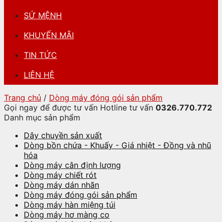
SỨ MỆNH
KHUYẾN MÃI
TIN TỨC
LIÊN HỆ
Trang chủ
/
Dòng máy đóng gói sản phẩm
Gọi ngay để được tư vấn
Hotline tư vấn
0326.770.772
Danh mục sản phẩm
Dây chuyền sản xuất
Dòng bồn chứa - Khuấy - Giá nhiệt - Đồng và nhũ
hóa
Dòng máy cân định lượng
Dòng máy chiết rót
Dòng máy dán nhãn
Dòng máy đóng gói sản phẩm
Dòng máy hàn miệng túi
Dòng máy hơ màng co