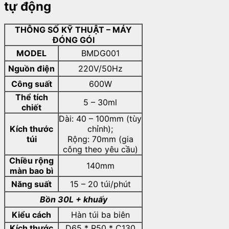
tự động
THÔNG SỐ KỸ THUẬT – MÁY
ĐÓNG GÓI
MODEL
BMDG001
Nguồn điện
220V/50Hz
Công suất
600W
Thể tích
5 – 30ml
chiết
Dài: 40 – 100mm (tùy
Kích thước
chỉnh);
túi
Rộng: 70mm (gia
công theo yêu cầu)
Chiều rộng
140mm
màn bao bì
Năng suất
15 – 20 túi/phút
Bồn 30L + khuấy
Kiểu cách
Hàn túi ba biên
Kích thước
D65 * R50 * C130