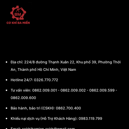
CÔNG TY TNHH THƯƠNG MẠI - CHẾ TẠO
MÁY BA MIỀN
Địa chỉ:
224/8 đường Thạnh Xuân 22, Khu phố 39, Phường Thới
An, Thành phố Hồ Chí Minh, Việt Nam
Hotline 24/7: 0326.770.772
Tư vấn viên:
0862.009.001
-
0862.009.002
-
0862.009.599
-
0862.009.600
Bảo hành, bảo trì (CSKH):
0862.700.400
Khiếu nại dịch vụ (Hỗ Trợ Khách Hàng): 0983.119.799
Email:
cokhibamien.cskh@gmail.com