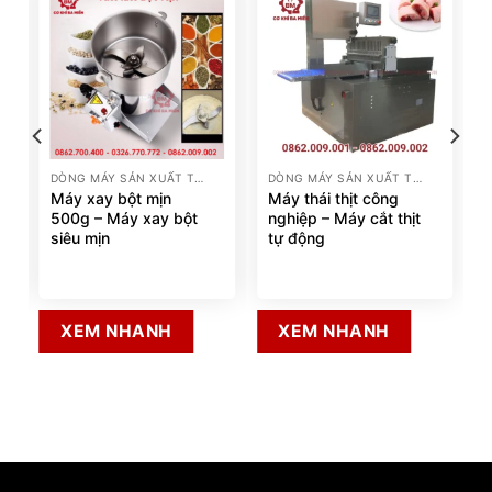
DÒNG MÁY SẢN XUẤT THỰC PHẨM
DÒNG MÁY SẢN XUẤT THỰC PHẨM
Máy xay bột mịn
Máy thái thịt công
500g – Máy xay bột
nghiệp – Máy cắt thịt
siêu mịn
tự động
XEM NHANH
XEM NHANH