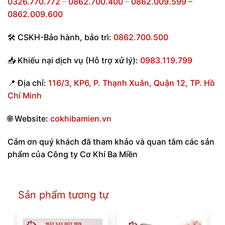
0326.770.772
–
0862.700.400
–
0862.009.599
–
0862.009.600
🛠
CSKH-Bảo hành
,
bảo trì:
0862.700.500
📥
Khiếu nại dịch vụ (Hỗ trợ xử lý):
0983.119.799
📍
Địa chỉ:
116/3, KP6, P. Thạnh Xuân, Quận 12, TP. Hồ
Chí Minh
🌐
Website:
cokhibamien.vn
Cảm ơn quý khách đã tham khảo và quan tâm các sản
phẩm của Công ty Cơ Khí Ba Miền
Sản phẩm tương tự