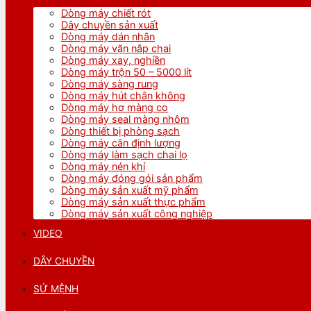
Dòng máy chiết rót
Dây chuyền sản xuất
Dòng máy dán nhãn
Dòng máy vặn nắp chai
Dòng máy xay, nghiền
Dòng máy trộn 50 – 5000 lít
Dòng máy sàng rung
Dòng máy hút chân không
Dòng máy hơ màng co
Dòng máy seal màng nhôm
Dòng thiết bị phòng sạch
Dòng máy cân định lượng
Dòng máy làm sạch chai lọ
Dòng máy nén khí
Dòng máy đóng gói sản phẩm
Dòng máy sản xuất mỹ phẩm
Dòng máy sản xuất thực phẩm
Dòng máy sản xuất công nghiệp
VIDEO
DÂY CHUYỀN
SỨ MỆNH