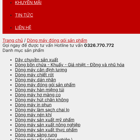
KHUYẾN MÃI
TIN TỨC
LIÊN HỆ
Trang chủ
/
Dòng máy đóng gói sản phẩm
Gọi ngay để được tư vấn
Hotline tư vấn
0326.770.772
Danh mục sản phẩm
Dây chuyền sản xuất
Dòng bồn chứa - Khuấy - Giá nhiệt - Đồng và nhũ hóa
Dòng máy cân định lượng
Dòng máy chiết rót
Dòng máy dán nhãn
Dòng máy đóng gói sản phẩm
Dòng máy hàn miệng túi
Dòng máy hơ màng co
Dòng máy hút chân không
Dòng máy in phun
Dòng máy làm sạch chai lọ
Dòng máy nén khí
Dòng máy sản xuất mỹ phẩm
Dòng máy sản xuất nông nghiệp
Dòng máy sản xuất thực phẩm
Dòng máy sàng rung
Dòng máy sấy công nghiệp \