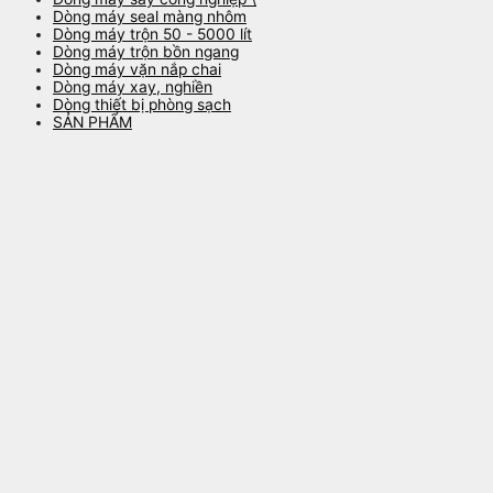
Dòng máy seal màng nhôm
Dòng máy trộn 50 - 5000 lít
Dòng máy trộn bồn ngang
Dòng máy vặn nắp chai
Dòng máy xay, nghiền
Dòng thiết bị phòng sạch
SẢN PHẨM