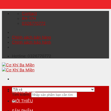
Skip to content
Contact
8H-17H
0326770772
Chính sách bán hàng
Chính sách bảo hành
Hotline: 0326770772
TRANG CHỦ
Tìm kiếm:
GIỚI THIỆU
SẢN PHẨM