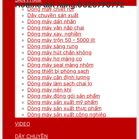
Hotline đặt hàng:0326770772
Dòng máy chiết rót
Dây chuyền sản xuất
Dòng máy dán nhãn
Dòng máy vặn nắp chai
Dòng máy xay, nghiền
Dòng máy trộn 50 – 5000 lít
Dòng máy sàng rung
Dòng máy hút chân không
Dòng máy hơ màng co
Dòng máy seal màng nhôm
Dòng thiết bị phòng sạch
Dòng máy cân định lượng
Dòng máy làm sạch chai lọ
Dòng máy nén khí
Dòng máy đóng gói sản phẩm
Dòng máy sản xuất mỹ phẩm
Dòng máy sản xuất thực phẩm
Dòng máy sản xuất công nghiệp
VIDEO
DÂY CHUYỀN