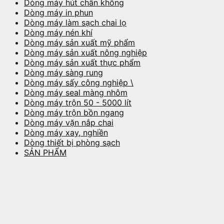
Dòng máy hút chân không
Dòng máy in phun
Dòng máy làm sạch chai lọ
Dòng máy nén khí
Dòng máy sản xuất mỹ phẩm
Dòng máy sản xuất nông nghiệp
Dòng máy sản xuất thực phẩm
Dòng máy sàng rung
Dòng máy sấy công nghiệp \
Dòng máy seal màng nhôm
Dòng máy trộn 50 - 5000 lít
Dòng máy trộn bồn ngang
Dòng máy vặn nắp chai
Dòng máy xay, nghiền
Dòng thiết bị phòng sạch
SẢN PHẨM