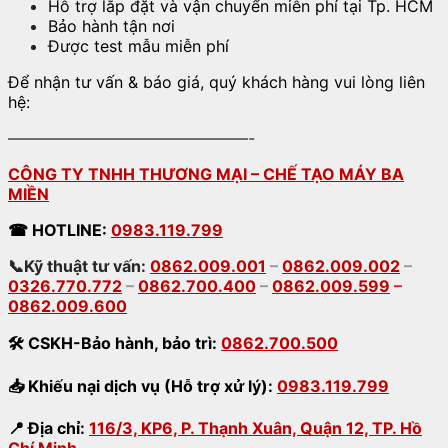
Hỗ trợ lắp đặt và vận chuyển miễn phí tại Tp. HCM
Bảo hành tận nơi
Được test mẫu miễn phí
Để nhận tư vấn & báo giá, quý khách hàng vui lòng liên
hệ:
———————————————-
CÔNG TY TNHH THƯƠNG MẠI – CHẾ TẠO MÁY BA
MIỀN
☎
HOTLINE:
0983.119.799
📞Kỹ thuật tư vấn:
0862.009.001
–
0862.009.002
–
0326.770.772
–
0862.700.400
–
0862.009.599
–
0862.009.600
🛠
CSKH-Bảo hành
,
bảo trì:
0862.700.500
📥
Khiếu nại dịch vụ (Hỗ trợ xử lý):
0983.119.799
📍
Địa chỉ:
116/3, KP6, P. Thạnh Xuân, Quận 12, TP. Hồ
Chí Minh