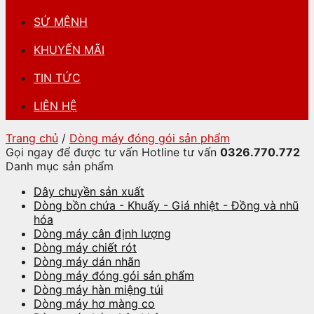
SỨ MỆNH
KHUYẾN MÃI
TIN TỨC
LIÊN HỆ
Trang chủ
/
Dòng máy đóng gói sản phẩm
Gọi ngay để được tư vấn
Hotline tư vấn
0326.770.772
Danh mục sản phẩm
Dây chuyền sản xuất
Dòng bồn chứa - Khuấy - Giá nhiệt - Đồng và nhũ
hóa
Dòng máy cân định lượng
Dòng máy chiết rót
Dòng máy dán nhãn
Dòng máy đóng gói sản phẩm
Dòng máy hàn miệng túi
Dòng máy hơ màng co