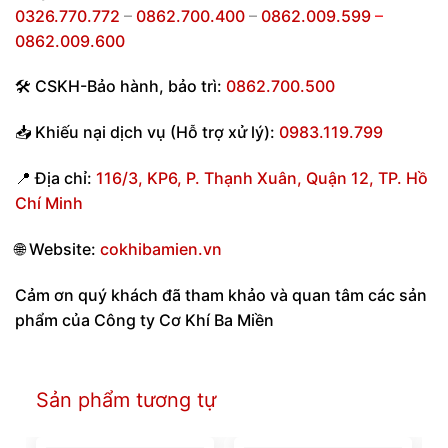
0326.770.772
–
0862.700.400
–
0862.009.599
–
0862.009.600
🛠
CSKH-Bảo hành
,
bảo trì:
0862.700.500
📥
Khiếu nại dịch vụ (Hỗ trợ xử lý):
0983.119.799
📍
Địa chỉ:
116/3, KP6, P. Thạnh Xuân, Quận 12, TP. Hồ
Chí Minh
🌐
Website:
cokhibamien.vn
Cảm ơn quý khách đã tham khảo và quan tâm các sản
phẩm của Công ty Cơ Khí Ba Miền
Sản phẩm tương tự