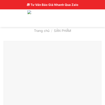
Skip
Hotline: 0326770772
🎁 Tư Vấn Báo Giá Nhanh Qua Zalo
to
content
Trang chủ
/
SẢN PHẨM