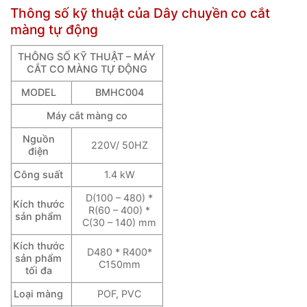
Thông số kỹ thuật của Dây chuyền co cắt
màng tự động
THÔNG SỐ KỸ THUẬT – MÁY
CẮT CO MÀNG TỰ ĐỘNG
MODEL
BMHC004
Máy cắt màng co
Nguồn
220V/ 50HZ
điện
Công suất
1.4 kW
D(100 – 480) *
Kích thước
R(60 – 400) *
sản phẩm
C(30 – 140) mm
Kích thước
D480 * R400*
sản phẩm
C150mm
tối đa
Loại màng
POF, PVC