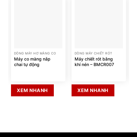
DÒNG MÁY HƠ MÀNG CO
DÒNG MÁY CHIẾT RÓT
Máy co màng nắp
Máy chiết rót bằng
chai tự động
khí nén – BMCR007
XEM NHANH
XEM NHANH