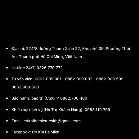
CÔNG TY TNHH THƯƠNG MẠI - CHẾ TẠO
MÁY BA MIỀN
Địa chỉ:
224/8 đường Thạnh Xuân 22, Khu phố 39, Phường Thới
An, Thành phố Hồ Chí Minh, Việt Nam
Hotline 24/7: 0326.770.772
Tư vấn viên:
0862.009.001
-
0862.009.002
-
0862.009.599
-
0862.009.600
Bảo hành, bảo trì (CSKH):
0862.700.400
Khiếu nại dịch vụ (Hỗ Trợ Khách Hàng): 0983.119.799
Email:
cokhibamien.cskh@gmail.com
Facebook:
Cơ Khí Ba Miền