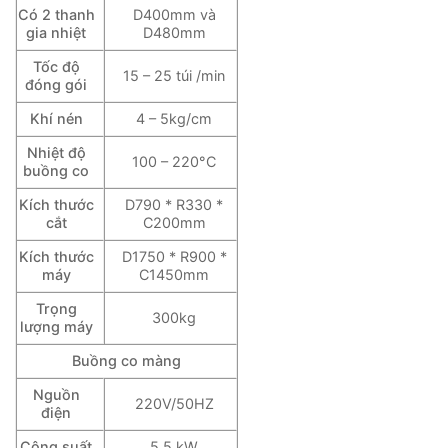
Có 2 thanh
D400mm và
gia nhiệt
D480mm
Tốc độ
15 – 25 túi /min
đóng gói
Khí nén
4 – 5kg/cm
Nhiệt độ
100 – 220°C
buồng co
Kích thước
D790 * R330 *
cắt
C200mm
Kích thước
D1750 * R900 *
máy
C1450mm
Trọng
300kg
lượng máy
Buồng co màng
Nguồn
220V/50HZ
điện
Công suất
5.5 kW