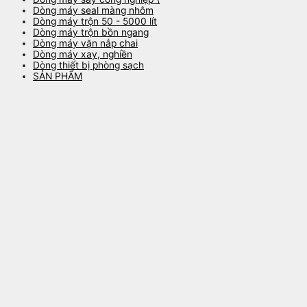
Dòng máy seal màng nhôm
Dòng máy trộn 50 - 5000 lít
Dòng máy trộn bồn ngang
Dòng máy vặn nắp chai
Dòng máy xay, nghiền
Dòng thiết bị phòng sạch
SẢN PHẨM