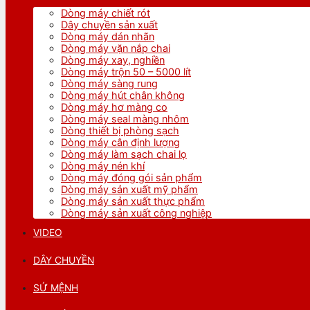
Dòng máy chiết rót
Dây chuyền sản xuất
Dòng máy dán nhãn
Dòng máy vặn nắp chai
Dòng máy xay, nghiền
Dòng máy trộn 50 – 5000 lít
Dòng máy sàng rung
Dòng máy hút chân không
Dòng máy hơ màng co
Dòng máy seal màng nhôm
Dòng thiết bị phòng sạch
Dòng máy cân định lượng
Dòng máy làm sạch chai lọ
Dòng máy nén khí
Dòng máy đóng gói sản phẩm
Dòng máy sản xuất mỹ phẩm
Dòng máy sản xuất thực phẩm
Dòng máy sản xuất công nghiệp
VIDEO
DÂY CHUYỀN
SỨ MỆNH