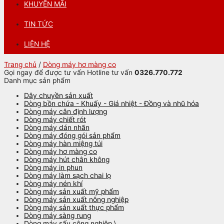
KHUYẾN MÃI
TIN TỨC
LIÊN HỆ
Trang chủ
/
Dòng máy hơ màng co
Gọi ngay để được tư vấn
Hotline tư vấn
0326.770.772
Danh mục sản phẩm
Dây chuyền sản xuất
Dòng bồn chứa - Khuấy - Giá nhiệt - Đồng và nhũ hóa
Dòng máy cân định lượng
Dòng máy chiết rót
Dòng máy dán nhãn
Dòng máy đóng gói sản phẩm
Dòng máy hàn miệng túi
Dòng máy hơ màng co
Dòng máy hút chân không
Dòng máy in phun
Dòng máy làm sạch chai lọ
Dòng máy nén khí
Dòng máy sản xuất mỹ phẩm
Dòng máy sản xuất nông nghiệp
Dòng máy sản xuất thực phẩm
Dòng máy sàng rung
Dòng máy sấy công nghiệp \