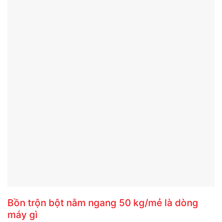
Bồn trộn bột nằm ngang 50 kg/mẻ là dòng
máy gì