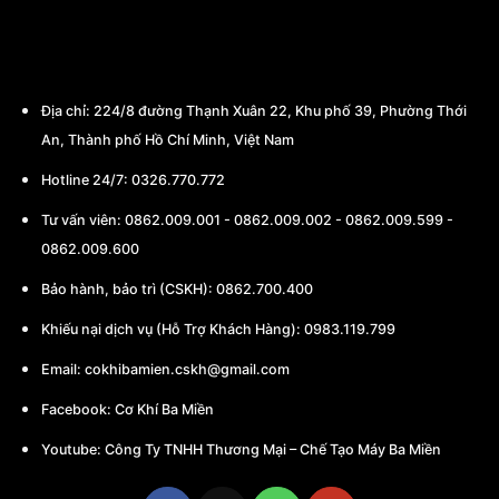
CÔNG TY TNHH THƯƠNG MẠI - CHẾ TẠO
MÁY BA MIỀN
Địa chỉ:
224/8 đường Thạnh Xuân 22, Khu phố 39, Phường Thới
An, Thành phố Hồ Chí Minh, Việt Nam
Hotline 24/7: 0326.770.772
Tư vấn viên:
0862.009.001
-
0862.009.002
-
0862.009.599
-
0862.009.600
Bảo hành, bảo trì (CSKH):
0862.700.400
Khiếu nại dịch vụ (Hỗ Trợ Khách Hàng): 0983.119.799
Email:
cokhibamien.cskh@gmail.com
Facebook:
Cơ Khí Ba Miền
Youtube:
Công Ty TNHH Thương Mại – Chế Tạo Máy Ba Miền