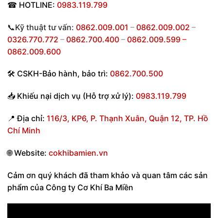
☎
HOTLINE:
0983.119.799
📞Kỹ thuật tư vấn:
0862.009.001
–
0862.009.002
–
0326.770.772
–
0862.700.400
–
0862.009.599
–
0862.009.600
🛠
CSKH-Bảo hành
,
bảo trì:
0862.700.500
📥
Khiếu nại dịch vụ (Hỗ trợ xử lý):
0983.119.799
📍
Địa chỉ:
116/3, KP6, P. Thạnh Xuân, Quận 12, TP. Hồ
Chí Minh
🌐
Website:
cokhibamien.vn
Cảm ơn quý khách đã tham khảo và quan tâm các sản
phẩm của Công ty Cơ Khí Ba Miền