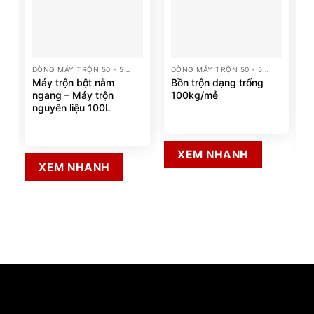
DÒNG MÁY TRỘN 50 - 5000 LÍT
DÒNG MÁY TRỘN 50 - 5000 LÍT
Máy trộn bột nằm
Bồn trộn dạng trống
ngang – Máy trộn
100kg/mẻ
nguyên liệu 100L
XEM NHANH
XEM NHANH