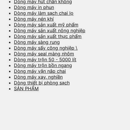
Dòng máy hút chân không
Dòng máy in phun
Dòng máy làm sạch chai lọ
Dòng máy nén khí
Dòng máy sản xuất mỹ phẩm
Dòng máy sản xuất nông nghiệp
Dòng máy sản xuất thực phẩm
Dòng máy sàng rung
Dòng máy sấy công nghiệp \
Dòng máy seal màng nhôm
Dòng máy trộn 50 - 5000 lít
Dòng máy trộn bồn ngang
Dòng máy vặn nắp chai
Dòng máy xay, nghiền
Dòng thiết bị phòng sạch
SẢN PHẨM