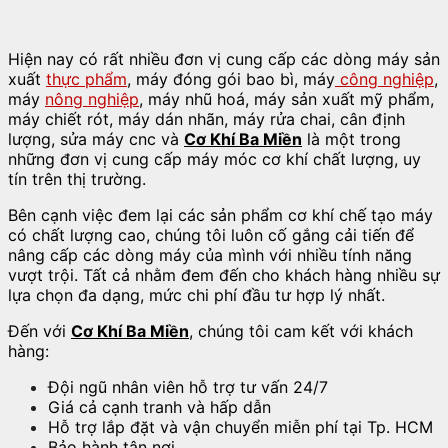
Hiện nay có rất nhiều đơn vị cung cấp các dòng máy sản
xuất
thực phẩm
, máy đóng gói bao bì, máy
công nghiệp
,
máy
nông nghiệp
, máy nhũ hoá, máy sản xuất mỹ phẩm,
máy chiết rót, máy dán nhãn, máy rửa chai, cân định
lượng, sửa máy cnc và
Cơ Khí Ba Miền
là một trong
những đơn vị cung cấp máy móc cơ khí chất lượng, uy
tín trên thị trường.
Bên cạnh việc đem lại các sản phẩm cơ khí chế tạo máy
có chất lượng cao, chúng tôi luôn cố gắng cải tiến để
nâng cấp các dòng máy của mình với nhiều tính năng
vượt trội. Tất cả nhằm đem đến cho khách hàng nhiều sự
lựa chọn đa dạng, mức chi phí đầu tư hợp lý nhất.
Đến với
Cơ Khí Ba Miền
, chúng tôi cam kết với khách
hàng:
Đội ngũ nhân viên hỗ trợ tư vấn 24/7
Giá cả cạnh tranh và hấp dẫn
Hỗ trợ lắp đặt và vận chuyển miễn phí tại Tp. HCM
Bảo hành tận nơi