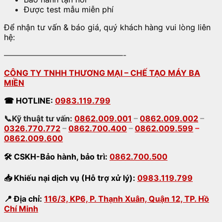
Được test mẫu miễn phí
Để nhận tư vấn & báo giá, quý khách hàng vui lòng liên
hệ:
———————————————-
CÔNG TY TNHH THƯƠNG MẠI – CHẾ TẠO MÁY BA
MIỀN
☎
HOTLINE:
0983.119.799
📞Kỹ thuật tư vấn:
0862.009.001
–
0862.009.002
–
0326.770.772
–
0862.700.400
–
0862.009.599
–
0862.009.600
🛠
CSKH-Bảo hành
,
bảo trì:
0862.700.500
📥
Khiếu nại dịch vụ (Hỗ trợ xử lý):
0983.119.799
📍
Địa chỉ:
116/3, KP6, P. Thạnh Xuân, Quận 12, TP. Hồ
Chí Minh