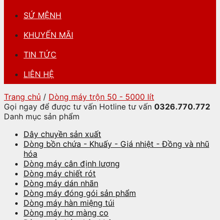
SỨ MỆNH
KHUYẾN MÃI
TIN TỨC
LIÊN HỆ
Trang chủ
/
Dòng máy trộn 50 - 5000 lít
Gọi ngay để được tư vấn
Hotline tư vấn
0326.770.772
Danh mục sản phẩm
Dây chuyền sản xuất
Dòng bồn chứa - Khuấy - Giá nhiệt - Đồng và nhũ
hóa
Dòng máy cân định lượng
Dòng máy chiết rót
Dòng máy dán nhãn
Dòng máy đóng gói sản phẩm
Dòng máy hàn miệng túi
Dòng máy hơ màng co