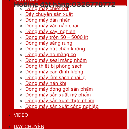
Hotline đặt hàng:0326770772
Dòng máy chiết rót
Dây chuyền sản xuất
Dòng máy dán nhãn
Dòng máy vặn nắp chai
Dòng máy xay, nghiền
Dòng máy trộn 50 – 5000 lít
Dòng máy sàng rung
Dòng máy hút chân không
Dòng máy hơ màng co
Dòng máy seal màng nhôm
Dòng thiết bị phòng sạch
Dòng máy cân định lượng
Dòng máy làm sạch chai lọ
Dòng máy nén khí
Dòng máy đóng gói sản phẩm
Dòng máy sản xuất mỹ phẩm
Dòng máy sản xuất thực phẩm
Dòng máy sản xuất công nghiệp
VIDEO
DÂY CHUYỀN