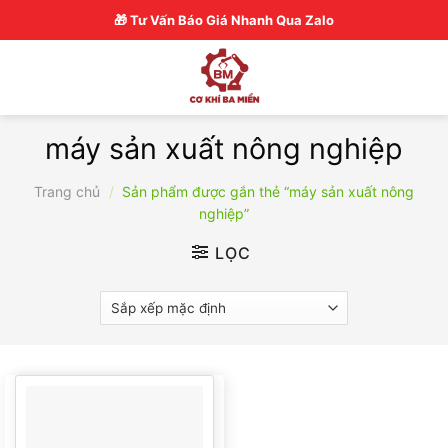
Skip
Hotline: 0326770772
🎁 Tư Vấn Báo Giá Nhanh Qua Zalo
to
content
máy sản xuất nông nghiệp
Trang chủ
/
Sản phẩm được gắn thẻ “máy sản xuất nông
nghiệp”
LỌC