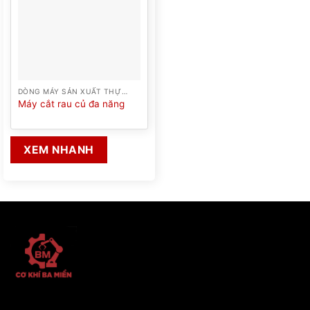
DÒNG MÁY SẢN XUẤT THỰC PHẨM
Máy cắt rau củ đa năng
XEM NHANH