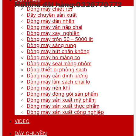
Hotline đặt hàng:0326770772
Dòng máy chiết rót
Dây chuyền sản xuất
Dòng máy dán nhãn
Dòng máy vặn nắp chai
Dòng máy xay, nghiền
Dòng máy trộn 50 – 5000 lít
Dòng máy sàng rung
Dòng máy hút chân không
Dòng máy hơ màng co
Dòng máy seal màng nhôm
Dòng thiết bị phòng sạch
Dòng máy cân định lượng
Dòng máy làm sạch chai lọ
Dòng máy nén khí
Dòng máy đóng gói sản phẩm
Dòng máy sản xuất mỹ phẩm
Dòng máy sản xuất thực phẩm
Dòng máy sản xuất công nghiệp
VIDEO
DÂY CHUYỀN