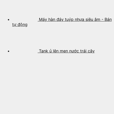
Máy hàn đáy tuýp nhựa siêu âm - Bán
tự động
Tank ủ lên men nước trái cây