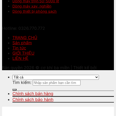
Dòng máy trộn 50-5000 lít
Dòng máy xay, nghiền
Dòng thiết bị phòng sạch
Hotline: 0326.770.772
TRANG CHỦ
Sản phẩm
Tin tức
GIỚI THIỆU
LIÊN HỆ
Bản quyền 2026 © cơ khí ba miền | Thiết kế bởi
Tìm kiếm:
Chính sách bán hàng
Chính sách bảo hành