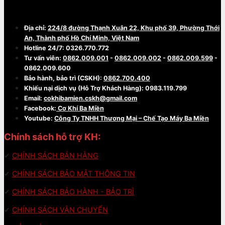
MÁY BA MIỀN
Địa chỉ:
224/8 đường Thạnh Xuân 22, Khu phố 39, Phường Thới
An, Thành phố Hồ Chí Minh, Việt Nam
Hotline 24/7: 0326.770.772
Tư vấn viên:
0862.009.001
-
0862.009.002
-
0862.009.599
-
0862.009.600
Bảo hành, bảo trì (CSKH):
0862.700.400
Khiếu nại dịch vụ (Hỗ Trợ Khách Hàng): 0983.119.799
Email:
cokhibamien.cskh@gmail.com
Facebook:
Cơ Khí Ba Miền
Youtube:
Công Ty TNHH Thương Mại – Chế Tạo Máy Ba Miền
Chính sách hỗ trợ KH:
✔
CHÍNH SÁCH BÁN HÀNG
✔
CHÍNH SÁCH BẢO MẬT THÔNG TIN
✔
CHÍNH SÁCH BẢO HÀNH - BẢO TRÌ
✔
CHÍNH SÁCH VẬN CHUYỂN