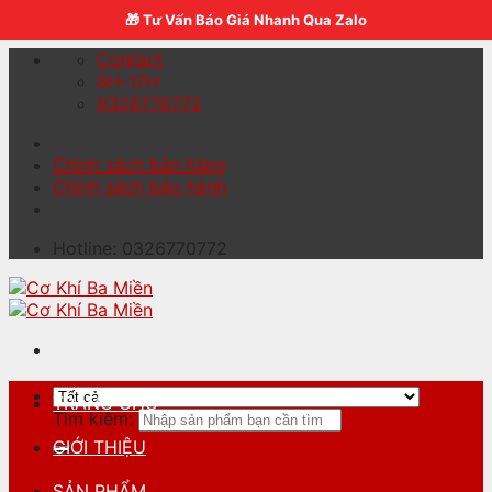
Skip to content
🎁 Tư Vấn Báo Giá Nhanh Qua Zalo
Contact
8H-17H
0326770772
Chính sách bán hàng
Chính sách bảo hành
Hotline: 0326770772
TRANG CHỦ
Tìm kiếm:
GIỚI THIỆU
SẢN PHẨM