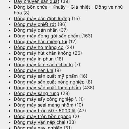
Dây chuyền sản xuất
(39)
Dòng bồn chứa - Khuấy - Giá nhiệt - Đồng và nhũ
hóa
(8)
Dòng máy cân định lượng
(15)
Dòng máy chiết rót
(86)
Dòng máy dán nhãn
(37)
Dòng máy đóng gói sản phẩm
(163)
Dòng máy hàn miệng túi
(12)
Dòng máy hơ màng co
(24)
Dòng máy hút chân không
(26)
Dòng máy in phun
(18)
Dòng máy làm sạch chai lọ
(7)
Dòng máy nén khí
(9)
Dòng máy sản xuất mỹ phẩm
(16)
Dòng máy sản xuất nông nghiệp
(8)
Dòng máy sản xuất thực phẩm
(438)
Dòng máy sàng rung
(29)
Dòng máy sấy công nghiệp \
(1)
Dòng máy seal màng nhôm
(10)
Dòng máy trộn 50 - 5000 lít
(47)
Dòng máy trộn bồn ngang
(2)
Dòng máy vặn nắp chai
(33)
Dòng máy xay, nghiền
(51)