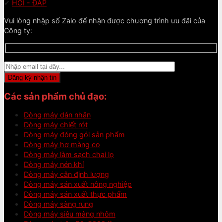
✔
HỎI - ĐÁP
Vui lòng nhập số Zalo để nhận được chương trình ưu đãi của
Công ty:
Các sản phẩm chủ đạo:
Dòng máy dán nhãn
Dòng máy chiết rót
Dòng máy đóng gói sản phẩm
Dòng máy hơ màng co
Dòng máy làm sạch chai lọ
Dòng máy nén khí
Dòng máy cân định lượng
Dòng máy sản xuất nông nghiệp
Dòng máy sản xuất thực phẩm
Dòng máy sàng rung
Dòng máy siêu màng nhôm