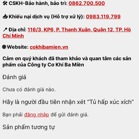
🛠
CSKH-Bảo hành
,
bảo trì:
0862.700.500
📥
Khiếu nại dịch vụ (Hỗ trợ xử lý):
0983.119.799
📍
Địa chỉ:
116/3, KP6, P. Thạnh Xuân, Quận 12, TP. Hồ
Chí Minh
🌐
Website:
cokhibamien.vn
Cảm ơn quý khách đã tham khảo và quan tâm các sản
phẩm của Công ty Cơ Khí Ba Miền
Đánh giá
Chưa có đánh giá nào.
Hãy là người đầu tiên nhận xét “Tủ hấp xúc xích”
Bạn phải
đăng nhập
để gửi đánh giá.
Sản phẩm tương tự