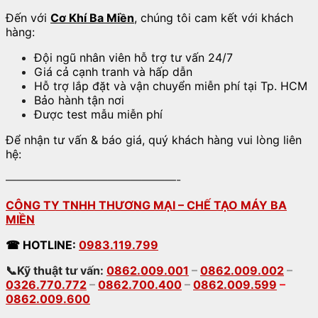
Đến với
Cơ Khí Ba Miền
, chúng tôi cam kết với khách
hàng:
Đội ngũ nhân viên hỗ trợ tư vấn 24/7
Giá cả cạnh tranh và hấp dẫn
Hỗ trợ lắp đặt và vận chuyển miễn phí tại Tp. HCM
Bảo hành tận nơi
Được test mẫu miễn phí
Để nhận tư vấn & báo giá, quý khách hàng vui lòng liên
hệ:
———————————————-
CÔNG TY TNHH THƯƠNG MẠI – CHẾ TẠO MÁY BA
MIỀN
☎
HOTLINE:
0983.119.799
📞Kỹ thuật tư vấn:
0862.009.001
–
0862.009.002
–
0326.770.772
–
0862.700.400
–
0862.009.599
–
0862.009.600