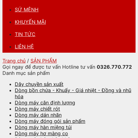
SỨ MỆNH
KHUYẾN MÃI
TIN TỨC
LIÊN HỆ
Trang chủ
/
SẢN PHẨM
Gọi ngay để được tư vấn
Hotline tư vấn
0326.770.772
Danh mục sản phẩm
Dây chuyền sản xuất
Dòng bồn chứa - Khuấy - Giá nhiệt - Đồng và nhũ
hóa
Dòng máy cân định lượng
Dòng máy chiết rót
Dòng máy dán nhãn
Dòng máy đóng gói sản phẩm
Dòng máy hàn miệng túi
Dòng máy hơ màng co