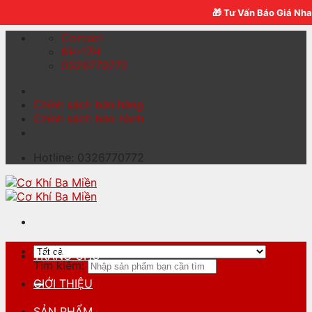
Skip to content
🎁 Tư Vấn Báo Giá Nh
Contact
8H-17H
0326770772
Chính sách bán hàng
Chính sách bảo hành
Hotline: 0326770772
TRANG CHỦ
Tìm kiếm:
GIỚI THIỆU
SẢN PHẨM