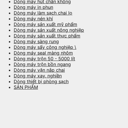
Dòng máy hút chân không
Dòng máy in phun
Dòng máy làm sạch chai lọ
Dòng máy nén khí
Dòng máy sản xuất mỹ phẩm
Dòng máy sản xuất nông nghiệp
Dòng máy sản xuất thực phẩm
Dòng máy sàng rung
Dòng máy sấy công nghiệp \
Dòng máy seal màng nhôm
Dòng máy trộn 50 - 5000 lít
Dòng máy trộn bồn ngang
Dòng máy vặn nắp chai
Dòng máy xay, nghiền
Dòng thiết bị phòng sạch
SẢN PHẨM