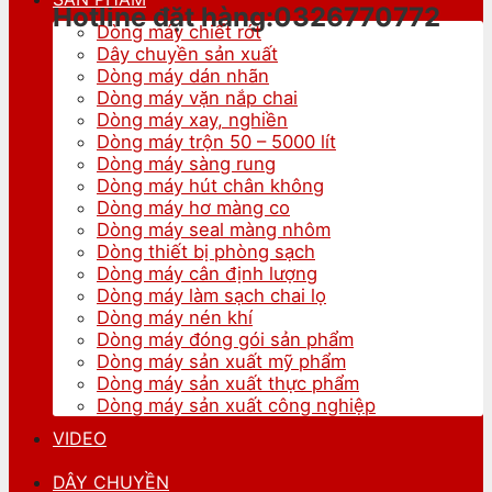
Hotline đặt hàng:0326770772
Dòng máy chiết rót
Dây chuyền sản xuất
Dòng máy dán nhãn
Dòng máy vặn nắp chai
Dòng máy xay, nghiền
Dòng máy trộn 50 – 5000 lít
Dòng máy sàng rung
Dòng máy hút chân không
Dòng máy hơ màng co
Dòng máy seal màng nhôm
Dòng thiết bị phòng sạch
Dòng máy cân định lượng
Dòng máy làm sạch chai lọ
Dòng máy nén khí
Dòng máy đóng gói sản phẩm
Dòng máy sản xuất mỹ phẩm
Dòng máy sản xuất thực phẩm
Dòng máy sản xuất công nghiệp
VIDEO
DÂY CHUYỀN