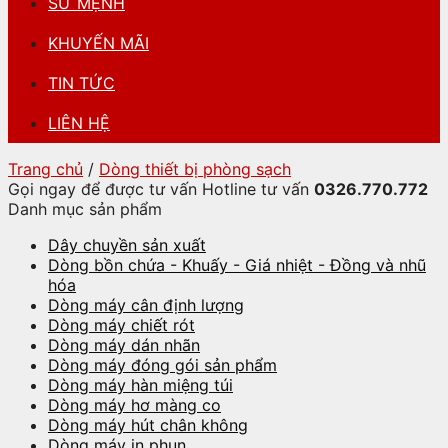
SỨ MỆNH
KHUYẾN MÃI
TIN TỨC
LIÊN HỆ
Trang chủ
/
Dòng thiết bị phòng sạch
Gọi ngay để được tư vấn
Hotline tư vấn
0326.770.772
Danh mục sản phẩm
Dây chuyền sản xuất
Dòng bồn chứa - Khuấy - Giá nhiệt - Đồng và nhũ
hóa
Dòng máy cân định lượng
Dòng máy chiết rót
Dòng máy dán nhãn
Dòng máy đóng gói sản phẩm
Dòng máy hàn miệng túi
Dòng máy hơ màng co
Dòng máy hút chân không
Dòng máy in phun