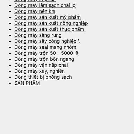
Dòng máy làm sạch chai lọ
Dòng máy nén khí
Dòng máy sản xuất mỹ phẩm
Dòng máy sản xuất nông nghiệp
Dòng máy sản xuất thực phẩm
Dòng máy sàng rung
Dòng máy sấy công nghiệp \
Dòng máy seal màng nhôm
Dòng máy trộn 50 - 5000 lít
Dòng máy trộn bồn ngang
Dòng máy vặn nắp chai
Dòng máy xay, nghiền
Dòng thiết bị phòng sạch
SẢN PHẨM