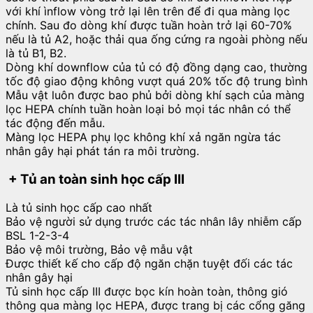
với khí ìnflow vòng trở lại lên trên để đi qua màng lọc
chính. Sau đo dòng khí được tuần hoàn trở lại 60-70%
nếu là tủ A2, hoặc thải qua ống cứng ra ngoài phòng nếu
là tủ B1, B2.
Dòng khí downflow của tủ có độ đồng dạng cao, thường
tốc độ giao động không vượt quá 20% tốc độ trung bình
Mẫu vật luôn được bao phủ bởi dòng khí sạch của màng
lọc HEPA chính tuần hoàn loại bỏ mọi tác nhân có thể
tác động đến mẫu.
Màng lọc HEPA phụ lọc không khí xả ngăn ngừa tác
nhân gây hại phát tán ra môi trường.
+ Tủ an toàn sinh học cấp III
Là tủ sinh học cấp cao nhất
Bảo vệ người sử dụng trước các tác nhân lây nhiễm cấp
BSL 1-2-3-4
Bảo vệ môi trường, Bảo vệ mẫu vật
Được thiết kế cho cấp độ ngăn chặn tuyệt đối các tác
nhân gây hại
Tủ sinh học cấp III được bọc kín hoàn toàn, thông gió
thông qua màng lọc HEPA, được trang bị các cổng găng