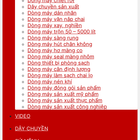
Dòng máy chiết rót
Dây chuyền sản xuất
Dòng máy dán nhãn
Dòng máy vặn nắp chai
Dòng máy xay, nghiền
Dòng máy trộn 50 – 5000 lít
Dòng máy sàng rung
Dòng máy hút chân không
Dòng máy hơ màng co
Dòng máy seal màng nhôm
Dòng thiết bị phòng sạch
Dòng máy cân định lượng
Dòng máy làm sạch chai lọ
Dòng máy nén khí
Dòng máy đóng gói sản phẩm
Dòng máy sản xuất mỹ phẩm
Dòng máy sản xuất thực phẩm
Dòng máy sản xuất công nghiệp
VIDEO
DÂY CHUYỀN