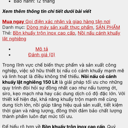
Bảo hành: 12 tháng
Xem thêm thông tin chi tiết dưới bài viết
Mua ngay
Gọi điện xác nhận và giao hàng tận nơi
Danh mục:
Dòng máy sản xuất thực phẩm
,
SẢN PHẨM
Thẻ:
Bồn khuấy trộn inox cao cấp
,
Nồi nấu cánh khuấy
lật nghiêng
Mô tả
Đánh giá (0)
Trong lĩnh vực chế biến thực phẩm và sản xuất công
nghiệp, việc sở hữu thiết bị nấu có cánh khuấy mạnh mẽ
và linh hoạt là điều không thể thiếu.
Nồi nấu có cánh
khuấy lật nghiêng 150 Lít
là giải pháp tối ưu cho những
quy trình đòi hỏi sự đồng nhất cao như nấu tương ớt,
siro, kẹo mạch nha hay các dung dịch có độ đặc lớn. Với
thiết kế hiện đại, khả năng khuấy trộn mạnh mẽ cùng
dung tích lớn, nồi giúp tăng hiệu quả sản xuất, tiết kiệm
thời gian và năng lượng, đồng thời đảm bảo chất lượng
thành phẩm luôn đạt mức tối ưu.
Để hiểu rõ hơn về
Bồn khuấy trộn inox cao cấp,
Quý