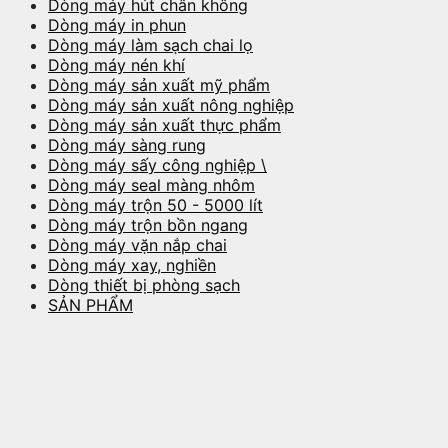
Dòng máy hút chân không
Dòng máy in phun
Dòng máy làm sạch chai lọ
Dòng máy nén khí
Dòng máy sản xuất mỹ phẩm
Dòng máy sản xuất nông nghiệp
Dòng máy sản xuất thực phẩm
Dòng máy sàng rung
Dòng máy sấy công nghiệp \
Dòng máy seal màng nhôm
Dòng máy trộn 50 - 5000 lít
Dòng máy trộn bồn ngang
Dòng máy vặn nắp chai
Dòng máy xay, nghiền
Dòng thiết bị phòng sạch
SẢN PHẨM