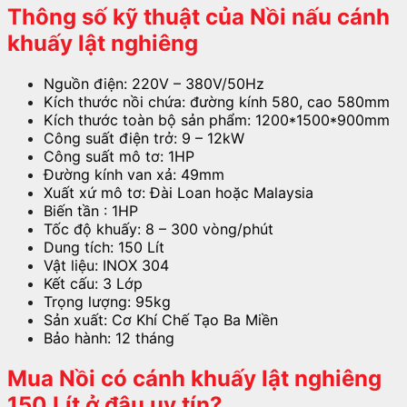
Thông số kỹ thuật của Nồi nấu cánh
khuấy lật nghiêng
Nguồn điện: 220V – 380V/50Hz
Kích thước nồi chứa: đường kính 580, cao 580mm
Kích thước toàn bộ sản phẩm: 1200*1500*900mm
Công suất điện trở: 9 – 12kW
Công suất mô tơ: 1HP
Đường kính van xả: 49mm
Xuất xứ mô tơ: Đài Loan hoặc Malaysia
Biến tần : 1HP
Tốc độ khuấy: 8 – 300 vòng/phút
Dung tích: 150 Lít
Vật liệu: INOX 304
Kết cấu: 3 Lớp
Trọng lượng: 95kg
Sản xuất: Cơ Khí Chế Tạo Ba Miền
Bảo hành: 12 tháng
Mua Nồi có cánh khuấy lật nghiêng
150 Lít
ở đâu uy tín?