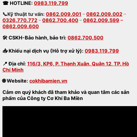
☎
HOTLINE:
0983.119.799
📞Kỹ thuật tư vấn:
0862.009.001
–
0862.009.002
–
0326.770.772
–
0862.700.400
–
0862.009.599
–
0862.009.600
🛠
CSKH-Bảo hành
,
bảo trì:
0862.700.500
📥
Khiếu nại dịch vụ (Hỗ trợ xử lý):
0983.119.799
📍
Địa chỉ:
116/3, KP6, P. Thạnh Xuân, Quận 12, TP. Hồ
Chí Minh
🌐
Website:
cokhibamien.vn
Cảm ơn quý khách đã tham khảo và quan tâm các sản
phẩm của Công ty Cơ Khí Ba Miền