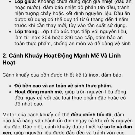
Lớp giữa:
Khoang chứa dung dịch gia nhiệt (dầu ăn
hoặc nước), đảm bảo nhiệt độ phân tán đều, tránh
hiện tượng cháy hoặc kết dính nguyên liệu. Dầu ăn
được sử dụng có thể duy trì từ 6 tháng đến 1 năm
trước khi cần thay mới, tùy vào tần suất sử dụng.
Lớp trong:
Lớp tiếp xúc trực tiếp với nguyên liệu,
làm từ inox 304 hoặc 316 cao cấp, đảm bảo an
toàn thực phẩm, chống ăn mòn và dễ dàng vệ sinh.
2. Cánh Khuấy Hoạt Động Mạnh Mẽ Và Linh
Hoạt
Cánh khuấy của bồn được thiết kế từ inox, đảm bảo:
Độ bền cao và an toàn vệ sinh thực phẩm.
Hoạt động mạnh mẽ
, giúp trộn nguyên liệu đồng
đều ngay cả với các loại thực phẩm đặc hoặc có
độ nhớt cao.
Motor của cánh khuấy có thể
điều chỉnh tốc độ
, đảm
bảo khả năng vận hành ổn định ngay cả khi xử lý nguyên
liệu đặc. Đặc biệt, cánh khuấy được thiết kế
so le và đan
xen
, giúp nguyên liệu được đảo đều và tránh vón cục.