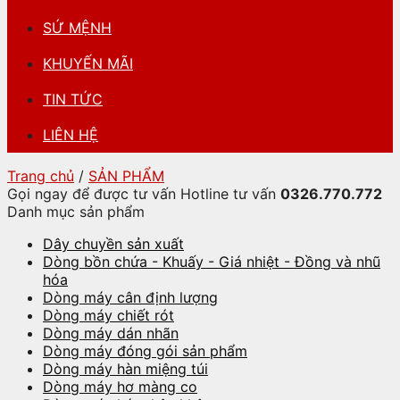
SỨ MỆNH
KHUYẾN MÃI
TIN TỨC
LIÊN HỆ
Trang chủ
/
SẢN PHẨM
Gọi ngay để được tư vấn
Hotline tư vấn
0326.770.772
Danh mục sản phẩm
Dây chuyền sản xuất
Dòng bồn chứa - Khuấy - Giá nhiệt - Đồng và nhũ
hóa
Dòng máy cân định lượng
Dòng máy chiết rót
Dòng máy dán nhãn
Dòng máy đóng gói sản phẩm
Dòng máy hàn miệng túi
Dòng máy hơ màng co