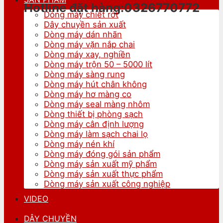
Hotline đặt hàng:0326770772
Dòng máy chiết rót
Dây chuyền sản xuất
Dòng máy dán nhãn
Dòng máy vặn nắp chai
Dòng máy xay, nghiền
Dòng máy trộn 50 – 5000 lít
Dòng máy sàng rung
Dòng máy hút chân không
Dòng máy hơ màng co
Dòng máy seal màng nhôm
Dòng thiết bị phòng sạch
Dòng máy cân định lượng
Dòng máy làm sạch chai lọ
Dòng máy nén khí
Dòng máy đóng gói sản phẩm
Dòng máy sản xuất mỹ phẩm
Dòng máy sản xuất thực phẩm
Dòng máy sản xuất công nghiệp
VIDEO
DÂY CHUYỀN