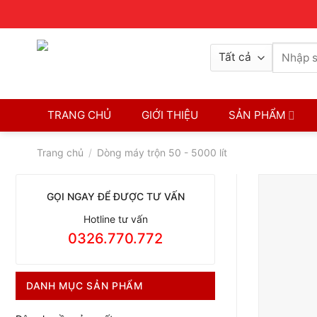
Skip
Contact
8H-17H
0326770772
to
content
Tìm
kiếm:
TRANG CHỦ
GIỚI THIỆU
SẢN PHẨM
Trang chủ
/
Dòng máy trộn 50 - 5000 lít
GỌI NGAY ĐỂ ĐƯỢC TƯ VẤN
Hotline tư vấn
0326.770.772
DANH MỤC SẢN PHẨM