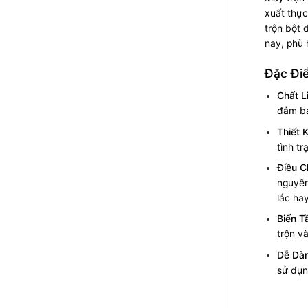
xuất thực
trộn bột 
nay, phù 
Đặc Đi
Chất L
đảm bả
Thiết 
tình t
Điều C
nguyên
lắc hay
Biến T
trộn và
Dễ Dà
sử dụn