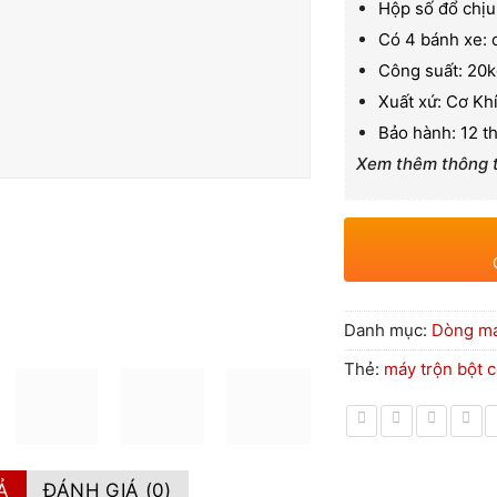
Hộp số đổ chịu
Có 4 bánh xe: 
Công suất: 20
Xuất xứ: Cơ Kh
Bảo hành: 12 t
Xem thêm thông ti
Danh mục:
Dòng máy
Thẻ:
máy trộn bột 
Ả
ĐÁNH GIÁ (0)