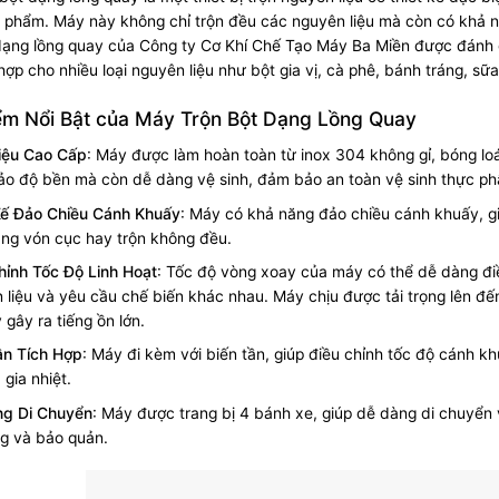
 phẩm. Máy này không chỉ trộn đều các nguyên liệu mà còn có khả nă
dạng lồng quay của Công ty Cơ Khí Chế Tạo Máy Ba Miền được đánh g
hợp cho nhiều loại nguyên liệu như bột gia vị, cà phê, bánh tráng, sữ
ểm Nổi Bật của Máy Trộn Bột Dạng Lồng Quay
iệu Cao Cấp
:
Máy được làm hoàn toàn từ inox 304 không gỉ, bóng lo
o độ bền mà còn dễ dàng vệ sinh, đảm bảo an toàn vệ sinh thực p
Kế Đảo Chiều Cánh Khuấy
:
Máy có khả năng đảo chiều cánh khuấy, gi
rạng vón cục hay trộn không đều.
hỉnh Tốc Độ Linh Hoạt
:
Tốc độ vòng xoay của máy có thể dễ dàng điề
 liệu và yêu cầu chế biến khác nhau. Máy chịu được tải trọng lên đ
 gây ra tiếng ồn lớn.
ần Tích Hợp
:
Máy đi kèm với biến tần, giúp điều chỉnh tốc độ cánh k
 gia nhiệt.
ng Di Chuyển
:
Máy được trang bị 4 bánh xe, giúp dễ dàng di chuyển và
g và bảo quản.