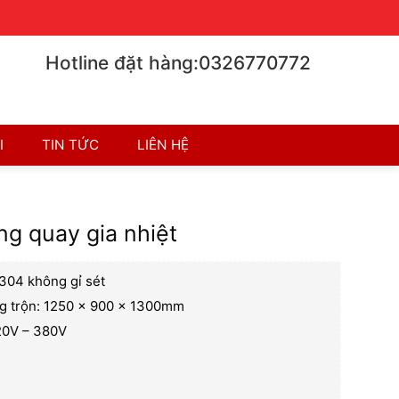
Chính sách bán hàng
Chính sách bảo hành
Hotline đặt hàng:0326770772
I
TIN TỨC
LIÊN HỆ
ng quay gia nhiệt
 304 không gỉ sét
ng trộn: 1250 x 900 x 1300mm
20V – 380V