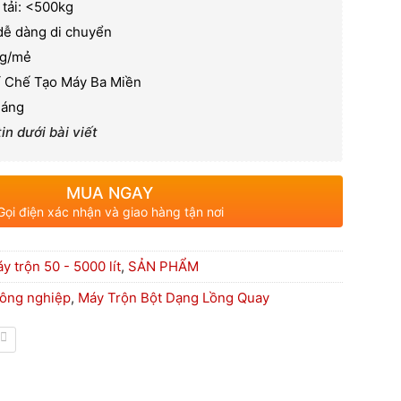
 tải: <500kg
dễ dàng di chuyển
kg/mẻ
í Chế Tạo Máy Ba Miền
háng
n dưới bài viết
MUA NGAY
Gọi điện xác nhận và giao hàng tận nơi
 trộn 50 - 5000 lít
,
SẢN PHẨM
công nghiệp
,
Máy Trộn Bột Dạng Lồng Quay