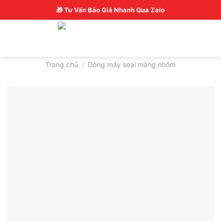
Skip
Hotline: 0326770772
🎁 Tư Vấn Báo Giá Nhanh Qua Zalo
to
content
Trang chủ
/
Dòng máy seal màng nhôm