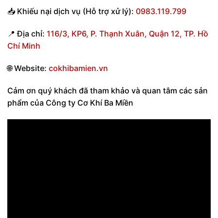
📥
Khiếu nại dịch vụ (Hỗ trợ xử lý):
0983.119.799
📍
Địa chỉ:
116/3, KP6, P. Thạnh Xuân, Quận 12, TP. Hồ
Chí Minh
🌐
Website:
cokhibamien.vn
Cảm ơn quý khách đã tham khảo và quan tâm các sản
phẩm của Công ty Cơ Khí Ba Miền