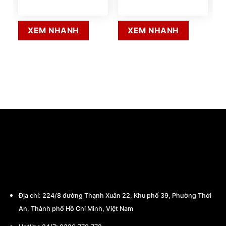
XEM NHANH
XEM NHANH
CÔNG TY TNHH THƯƠNG MẠI - CHẾ TẠO
MÁY BA MIỀN
Địa chỉ:
224/8 đường Thạnh Xuân 22, Khu phố 39, Phường Thới
An, Thành phố Hồ Chí Minh, Việt Nam