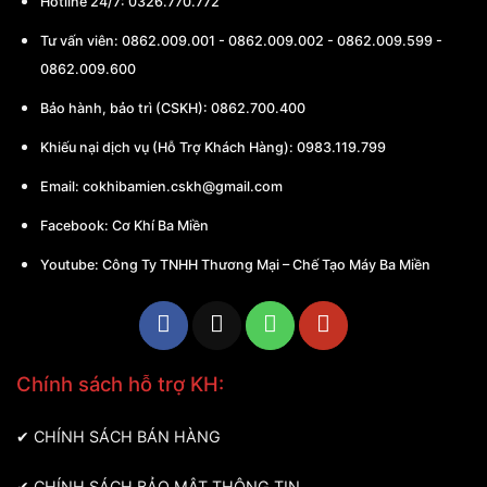
Hotline 24/7: 0326.770.772
Tư vấn viên:
0862.009.001
-
0862.009.002
-
0862.009.599
-
0862.009.600
Bảo hành, bảo trì (CSKH):
0862.700.400
Khiếu nại dịch vụ (Hỗ Trợ Khách Hàng): 0983.119.799
Email:
cokhibamien.cskh@gmail.com
Facebook:
Cơ Khí Ba Miền
Youtube:
Công Ty TNHH Thương Mại – Chế Tạo Máy Ba Miền
Chính sách hỗ trợ KH:
✔
CHÍNH SÁCH BÁN HÀNG
✔
CHÍNH SÁCH BẢO MẬT THÔNG TIN