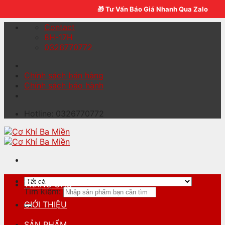
Skip to content
🎁 Tư Vấn Báo Giá Nhanh Qua Zalo
Contact
8H-17H
0326770772
Chính sách bán hàng
Chính sách bảo hành
Hotline: 0326770772
TRANG CHỦ
Tìm kiếm:
GIỚI THIỆU
SẢN PHẨM