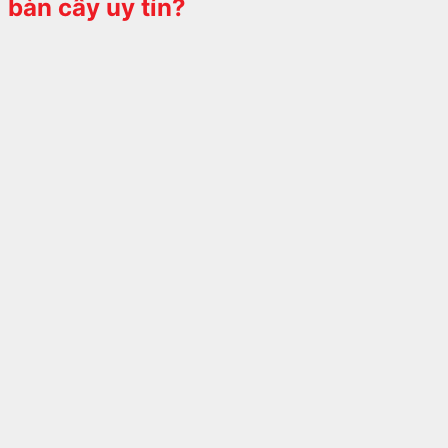
bàn cây
uy tín?