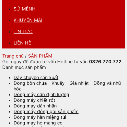
SỨ MỆNH
KHUYẾN MÃI
TIN TỨC
LIÊN HỆ
Trang chủ
/
SẢN PHẨM
Gọi ngay để được tư vấn
Hotline tư vấn
0326.770.772
Danh mục sản phẩm
Dây chuyền sản xuất
Dòng bồn chứa - Khuấy - Giá nhiệt - Đồng và nhũ
hóa
Dòng máy cân định lượng
Dòng máy chiết rót
Dòng máy dán nhãn
Dòng máy đóng gói sản phẩm
Dòng máy hàn miệng túi
Dòng máy hơ màng co