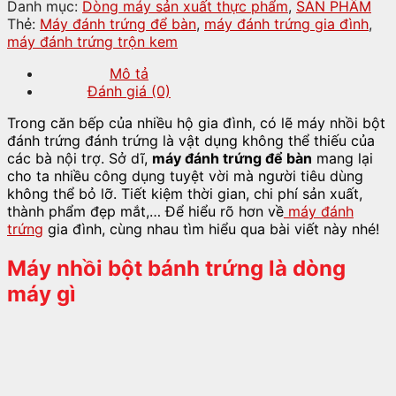
Danh mục:
Dòng máy sản xuất thực phẩm
,
SẢN PHẨM
Thẻ:
Máy đánh trứng để bàn
,
máy đánh trứng gia đình
,
máy đánh trứng trộn kem
Mô tả
Đánh giá (0)
Trong căn bếp của nhiều hộ gia đình, có lẽ máy nhồi bột
đánh trứng đánh trứng là vật dụng không thể thiếu của
các bà nội trợ. Sở dĩ,
máy đánh trứng để bàn
mang lại
cho ta nhiều công dụng tuyệt vời mà người tiêu dùng
không thể bỏ lỡ. Tiết kiệm thời gian, chi phí sản xuất,
thành phẩm đẹp mắt,… Để hiểu rõ hơn về
máy đánh
trứng
gia đình, cùng nhau tìm hiểu qua bài viết này nhé!
Máy nhồi bột bánh trứng là dòng
máy gì