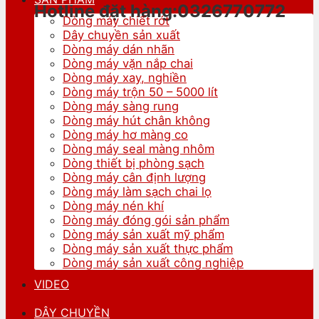
Hotline đặt hàng:0326770772
Dòng máy chiết rót
Dây chuyền sản xuất
Dòng máy dán nhãn
Dòng máy vặn nắp chai
Dòng máy xay, nghiền
Dòng máy trộn 50 – 5000 lít
Dòng máy sàng rung
Dòng máy hút chân không
Dòng máy hơ màng co
Dòng máy seal màng nhôm
Dòng thiết bị phòng sạch
Dòng máy cân định lượng
Dòng máy làm sạch chai lọ
Dòng máy nén khí
Dòng máy đóng gói sản phẩm
Dòng máy sản xuất mỹ phẩm
Dòng máy sản xuất thực phẩm
Dòng máy sản xuất công nghiệp
VIDEO
DÂY CHUYỀN