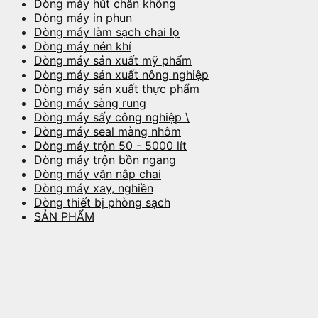
Dòng máy hút chân không
Dòng máy in phun
Dòng máy làm sạch chai lọ
Dòng máy nén khí
Dòng máy sản xuất mỹ phẩm
Dòng máy sản xuất nông nghiệp
Dòng máy sản xuất thực phẩm
Dòng máy sàng rung
Dòng máy sấy công nghiệp \
Dòng máy seal màng nhôm
Dòng máy trộn 50 - 5000 lít
Dòng máy trộn bồn ngang
Dòng máy vặn nắp chai
Dòng máy xay, nghiền
Dòng thiết bị phòng sạch
SẢN PHẨM