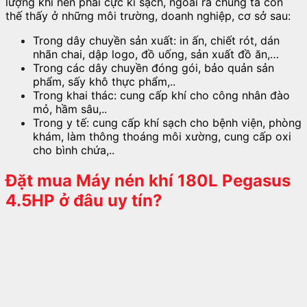
lượng khí nén phải cực kì sạch, ngoài ra chúng ta còn
thế thấy ở những môi trường, doanh nghiệp, cơ sở sau:
Trong dây chuyền sản xuất: in ấn, chiết rót, dán
nhãn chai, dập logo, đồ uống, sản xuất đồ ăn,…
Trong các dây chuyền đóng gói, bảo quản sản
phẩm, sấy khô thực phẩm,..
Trong khai thác: cung cấp khí cho công nhân đào
mỏ, hầm sâu,..
Trong y tế: cung cấp khí sạch cho bệnh viện, phòng
khám, làm thông thoáng môi xường, cung cấp oxi
cho bình chứa,..
Đặt mua
Máy nén khí 180L Pegasus
4.5HP
ở đâu uy tín?