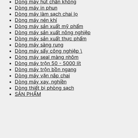
Dòng máy hút chân không
Dòng máy in phun
Dòng máy làm sạch chai lọ
Dòng máy nén khí
Dòng máy sản xuất mỹ phẩm
Dòng máy sản xuất nông nghiệp
Dòng máy sản xuất thực phẩm
Dòng máy sàng rung
Dòng máy sấy công nghiệp \
Dòng máy seal màng nhôm
Dòng máy trộn 50 - 5000 lít
Dòng máy trộn bồn ngang
Dòng máy vặn nắp chai
Dòng máy xay, nghiền
Dòng thiết bị phòng sạch
SẢN PHẨM