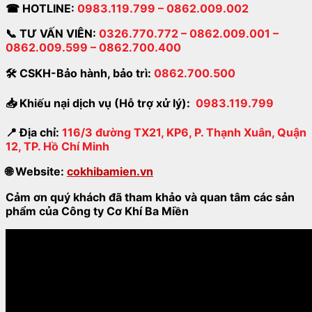
☎
HOTLINE:
0983.119.799 – 0862.009.002
📞 TƯ VẤN VIÊN:
0326.770.772 – 0862.009.001 –
0862.009.599 – 0862.700.400
🛠
CSKH-Bảo hành
,
bảo trì:
0862.700.500
📥
Khiếu nại dịch vụ (Hỗ trợ xử lý):
0983.119.799
📍
Địa chỉ:
116/3 đường TX21, KP6, P. Thạnh Xuân, Quận
12, TP. Hồ Chí Minh
🌐
Website:
cokhibamien.vn
Cảm ơn quý khách đã tham khảo và quan tâm các sản
phẩm của Công ty Cơ Khí Ba Miền