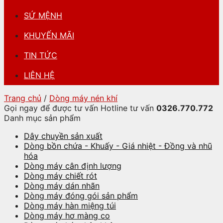
SỨ MỆNH
KHUYẾN MÃI
TIN TỨC
LIÊN HỆ
Trang chủ
/
Dòng máy nén khí
Gọi ngay để được tư vấn
Hotline tư vấn
0326.770.772
Danh mục sản phẩm
Dây chuyền sản xuất
Dòng bồn chứa - Khuấy - Giá nhiệt - Đồng và nhũ
hóa
Dòng máy cân định lượng
Dòng máy chiết rót
Dòng máy dán nhãn
Dòng máy đóng gói sản phẩm
Dòng máy hàn miệng túi
Dòng máy hơ màng co