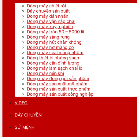
Dòng máy chiết rót
Dây chuyền sản xuất
Dòng máy dán nhãn
Dòng máy vặn nắp chai
Dòng máy xay, nghiền
Dòng máy trộn 50 – 5000 lít
Dòng máy sàng rung
Dòng máy hút chân không
Dòng máy hơ màng co
Dòng máy seal màng nhôm
Dòng thiết bị phòng sạch
Dòng máy cân định lượng
Dòng máy làm sạch chai lọ
Dòng máy nén khí
Dòng máy đóng gói sản phẩm
Dòng máy sản xuất mỹ phẩm
Dòng máy sản xuất thực phẩm
Dòng máy sản xuất công nghiệp
VIDEO
DÂY CHUYỀN
SỨ MỆNH