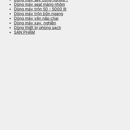
Dòng máy seal màng nhôm
Dòng máy trộn 50 - 5000 lít
Dòng máy trộn bồn ngang
Dòng máy vặn nắp chai
Dòng máy xay, nghiền
Dòng thiết bị phòng sạch
SẢN PHẨM