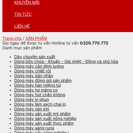
KHUYẾN MÃI
TIN TỨC
LIÊN HỆ
Trang chủ
/
SẢN PHẨM
Gọi ngay để được tư vấn
Hotline tư vấn
0326.770.772
Danh mục sản phẩm
Dây chuyền sản xuất
Dòng bồn chứa - Khuấy - Giá nhiệt - Đồng và nhũ hóa
Dòng máy cân định lượng
Dòng máy chiết rót
Dòng máy dán nhãn
Dòng máy đóng gói sản phẩm
Dòng máy hàn miệng túi
Dòng máy hơ màng co
Dòng máy hút chân không
Dòng máy in phun
Dòng máy làm sạch chai lọ
Dòng máy nén khí
Dòng máy sản xuất mỹ phẩm
Dòng máy sản xuất nông nghiệp
Dòng máy sản xuất thực phẩm
Dòng máy sàng rung
Dòng máy sấy công nghiệp \