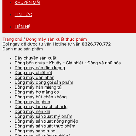
KHUYẾN MÃI
TIN TỨC
LIÊN HỆ
Trang chủ
/
Dòng máy sản xuất thực phẩm
Gọi ngay để được tư vấn
Hotline tư vấn
0326.770.772
Danh mục sản phẩm
Dây chuyền sản xuất
Dòng bồn chứa - Khuấy - Giá nhiệt - Đồng và nhũ hóa
Dòng máy cân định lượng
Dòng máy chiết rót
Dòng máy dán nhãn
Dòng máy đóng gói sản phẩm
Dòng máy hàn miệng túi
Dòng máy hơ màng co
Dòng máy hút chân không
Dòng máy in phun
Dòng máy làm sạch chai lọ
Dòng máy nén khí
Dòng máy sản xuất mỹ phẩm
Dòng máy sản xuất nông nghiệp
Dòng máy sản xuất thực phẩm
Dòng máy sàng rung
Dòng máy sấy công nghiệp \