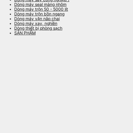
Dòng máy seal màng nhôm
Dòng máy trộn 50 - 5000 lít
Dòng máy trộn bồn ngang
Dòng máy vặn nắp chai
Dòng máy xay, nghiền
Dòng thiết bị phòng sạch
SẢN PHẨM