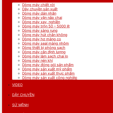
Dòng máy chiết rót
Dây chuyền sản xuất
Dòng máy dán nhãn
Dòng máy vặn nắp chai
Dòng máy xay, nghiền
Dòng máy trộn 50 – 5000 lít
Dòng máy sàng rung
Dòng máy hút chân không
Dòng máy hơ màng co
Dòng máy seal màng nhôm
Dòng thiết bị phòng sạch
Dòng máy cân định lượng
Dòng máy làm sạch chai lọ
Dòng máy nén khí
Dòng máy đóng gói sản phẩm
Dòng máy sản xuất mỹ phẩm
Dòng máy sản xuất thực phẩm
Dòng máy sản xuất công nghiệp
VIDEO
DÂY CHUYỀN
SỨ MỆNH