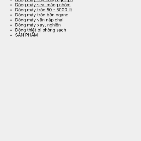
Dòng máy seal màng nhôm
Dòng máy trộn 50 - 5000 lít
Dòng máy trộn bồn ngang
Dòng máy vặn nắp chai
Dòng máy xay, nghiền
Dòng thiết bị phòng sạch
SẢN PHẨM