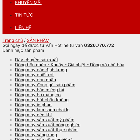
KHUYẾN MÃI
TIN TỨC
LIÊN HỆ
Trang chủ
/
SẢN PHẨM
Gọi ngay để được tư vấn
Hotline tư vấn
0326.770.772
Danh mục sản phẩm
Dây chuyền sản xuất
Dòng bồn chứa - Khuấy - Giá nhiệt - Đồng và nhũ hóa
Dòng máy cân định lượng
Dòng máy chiết rót
Dòng máy dán nhãn
Dòng máy đóng gói sản phẩm
Dòng máy hàn miệng túi
Dòng máy hơ màng co
Dòng máy hút chân không
Dòng máy in phun
Dòng máy làm sạch chai lọ
Dòng máy nén khí
Dòng máy sản xuất mỹ phẩm
Dòng máy sản xuất nông nghiệp
Dòng máy sản xuất thực phẩm
Dòng máy sàng rung
Dòng máy sấy công nghiệp \