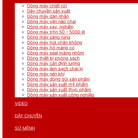
Dòng máy chiết rót
Dây chuyền sản xuất
Dòng máy dán nhãn
Dòng máy vặn nắp chai
Dòng máy xay, nghiền
Dòng máy trộn 50 – 5000 lít
Dòng máy sàng rung
Dòng máy hút chân không
Dòng máy hơ màng co
Dòng máy seal màng nhôm
Dòng thiết bị phòng sạch
Dòng máy cân định lượng
Dòng máy làm sạch chai lọ
Dòng máy nén khí
Dòng máy đóng gói sản phẩm
Dòng máy sản xuất mỹ phẩm
Dòng máy sản xuất thực phẩm
Dòng máy sản xuất công nghiệp
VIDEO
DÂY CHUYỀN
SỨ MỆNH