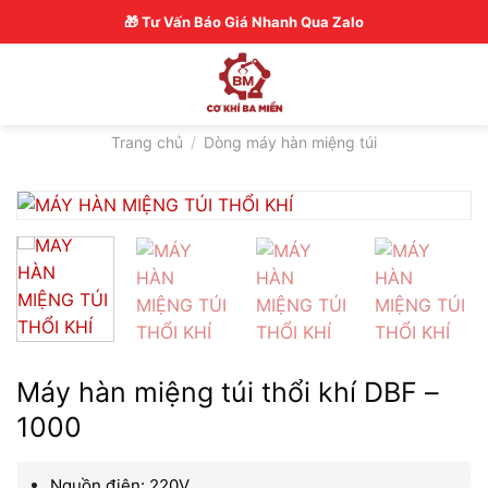
Skip
Hotline: 0326770772
🎁 Tư Vấn Báo Giá Nhanh Qua Zalo
to
content
Trang chủ
/
Dòng máy hàn miệng túi
Máy hàn miệng túi thổi khí DBF –
1000
Nguồn điện: 220V