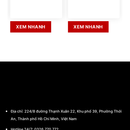
XEM NHANH
XEM NHANH
CÔNG TY TNHH THƯƠNG MẠI - CHẾ TẠO
MÁY BA MIỀN
Địa chỉ:
224/8 đường Thạnh Xuân 22, Khu phố 39, Phường Thới
An, Thành phố Hồ Chí Minh, Việt Nam
Hotline 24/7: 0326.770.772