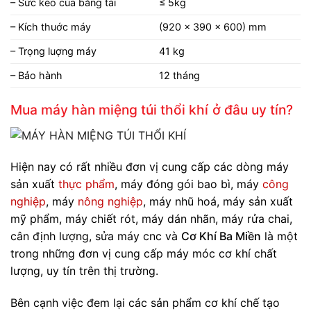
– Sức kéo của băng tải
≤ 5kg
– Kích thuớc máy
(920 x 390 x 600) mm
– Trọng luợng máy
41 kg
– Bảo hành
12 tháng
Mua
máy hàn miệng túi thổi khí
ở đâu uy tín?
Hiện nay có rất nhiều đơn vị cung cấp các dòng máy
sản xuất
thực phẩm
, máy đóng gói bao bì, máy
công
nghiệp
, máy
nông nghiệp
, máy nhũ hoá, máy sản xuất
mỹ phẩm, máy chiết rót, máy dán nhãn, máy rửa chai,
cân định lượng, sửa máy cnc và
Cơ Khí Ba Miền
là một
trong những đơn vị cung cấp máy móc cơ khí chất
lượng, uy tín trên thị trường.
Bên cạnh việc đem lại các sản phẩm cơ khí chế tạo