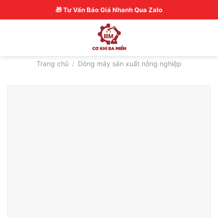
Skip
Hotline: 0326770772
🎁 Tư Vấn Báo Giá Nhanh Qua Zalo
to
content
Trang chủ
/
Dòng máy sản xuất nông nghiệp