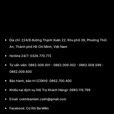
CÔNG TY TNHH THƯƠNG MẠI - CHẾ TẠO
MÁY BA MIỀN
Địa chỉ:
224/8 đường Thạnh Xuân 22, Khu phố 39, Phường Thới
An, Thành phố Hồ Chí Minh, Việt Nam
Hotline 24/7: 0326.770.772
Tư vấn viên:
0862.009.001
-
0862.009.002
-
0862.009.599
-
0862.009.600
Bảo hành, bảo trì (CSKH):
0862.700.400
Khiếu nại dịch vụ (Hỗ Trợ Khách Hàng): 0983.119.799
Email:
cokhibamien.cskh@gmail.com
Facebook:
Cơ Khí Ba Miền