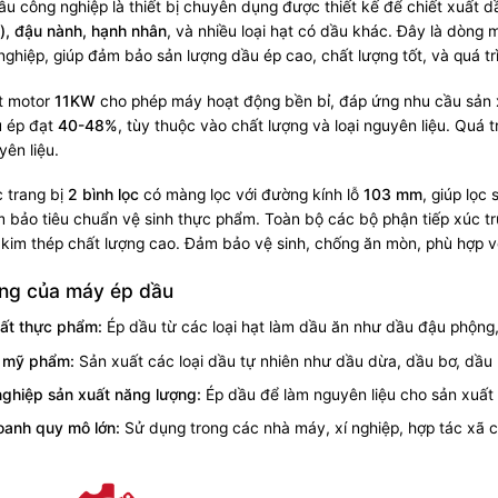
u công nghiệp là thiết bị chuyên dụng được thiết kế để chiết xuất d
), đậu nành, hạnh nhân
, và nhiều loại hạt có dầu khác. Đây là dòng
ghiệp, giúp đảm bảo sản lượng dầu ép cao, chất lượng tốt, và quá tr
t motor
11KW
cho phép máy hoạt động bền bỉ, đáp ứng nhu cầu sản x
u ép đạt
40-48%
, tùy thuộc vào chất lượng và loại nguyên liệu. Quá 
yên liệu.
 trang bị
2 bình lọc
có màng lọc với đường kính lỗ
103 mm
, giúp lọc
 bảo tiêu chuẩn vệ sinh thực phẩm. Toàn bộ các bộ phận tiếp xúc tr
kim thép chất lượng cao. Đảm bảo vệ sinh, chống ăn mòn, phù hợp v
ng của máy ép dầu
ất thực phẩm:
Ép dầu từ các loại hạt làm dầu ăn như dầu đậu phộn
 mỹ phẩm:
Sản xuất các loại dầu tự nhiên như dầu dừa, dầu bơ, dầu
ghiệp sản xuất năng lượng:
Ép dầu để làm nguyên liệu cho sản xuấ
oanh quy mô lớn:
Sử dụng trong các nhà máy, xí nghiệp, hợp tác xã c