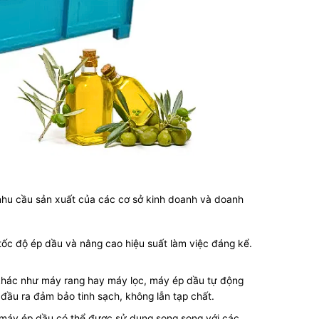
a nhu cầu sản xuất của các cơ sở kinh doanh và doanh
ốc độ ép dầu và nâng cao hiệu suất làm việc đáng kể.
ị khác như máy rang hay máy lọc, máy ép dầu tự động
 đầu ra đảm bảo tinh sạch, không lẫn tạp chất.
, máy ép dầu có thể được sử dụng song song với các