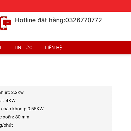
Chính sách bán hàng
Chính sách bảo hành
Hotline đặt hàng:0326770772
I
TIN TỨC
LIÊN HỆ
u
nhiệt: 2.2Kw
or: 4KW
 chân không: 0.55KW
ục xoắn: 80 mm
g/phút