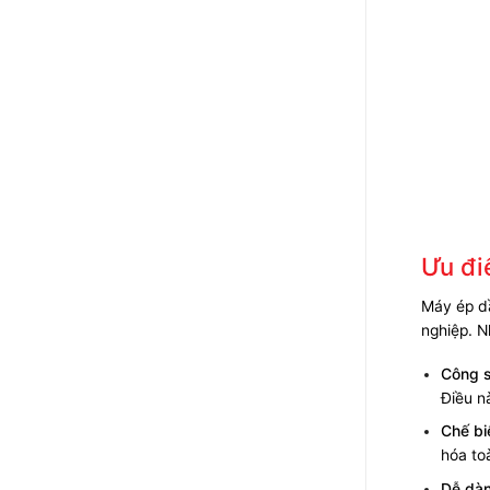
Ưu đi
Máy ép dầ
nghiệp. N
Công s
Điều n
Chế bi
hóa to
Dễ dàn