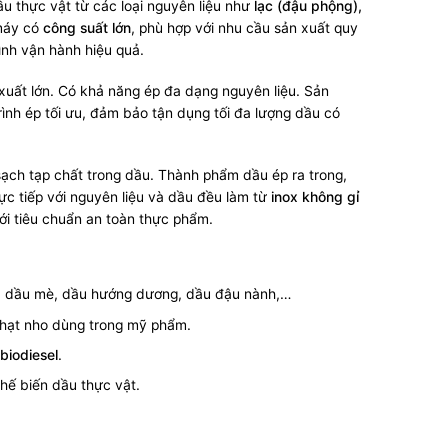
ầu thực vật từ các loại nguyên liệu như
lạc (đậu phộng),
 máy có
công suất lớn
, phù hợp với nhu cầu sản xuất quy
ình vận hành hiệu quả.
uất lớn. Có khả năng ép đa dạng nguyên liệu. Sản
trình ép tối ưu, đảm bảo tận dụng tối đa lượng dầu có
 sạch tạp chất trong dầu. Thành phẩm dầu ép ra trong,
ực tiếp với nguyên liệu và dầu đều làm từ
inox không gỉ
ới tiêu chuẩn an toàn thực phẩm.
g, dầu mè, dầu hướng dương, dầu đậu nành,…
 hạt nho dùng trong mỹ phẩm.
t
biodiesel
.
hế biến dầu thực vật.