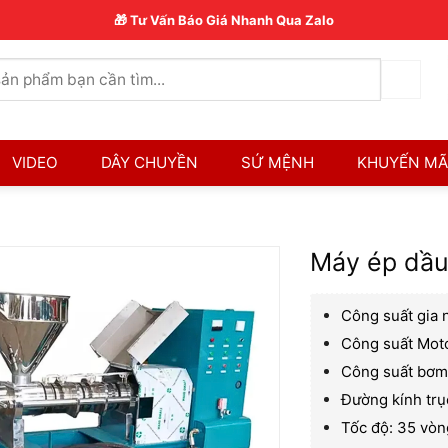
🎁 Tư Vấn Báo Giá Nhanh Qua Zalo
VIDEO
DÂY CHUYỀN
SỨ MỆNH
KHUYẾN MÃ
Máy ép dầ
Công suất gia 
Công suất Mot
Công suất bơm
Đường kính tr
Tốc độ: 35 vòn