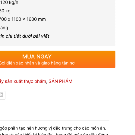
 120 kg/h
80 kg
700 x 1100 x 1600 mm
háng
n chi tiết dưới bài viết
MUA NGAY
Gọi điện xác nhận và giao hàng tận nơi
y sản xuất thực phẩm
,
SẢN PHẨM
, góp phần tạo nên hương vị đặc trưng cho các món ăn.
c lực từ các thiết bị hiện đại, trong đó máy ép dầu đóng