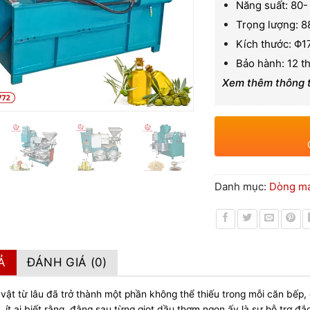
Năng suất: 80-
Trọng lượng: 8
Kích thước: Φ1
Bảo hành: 12 t
Xem thêm thông ti
Danh mục:
Dòng má
Ả
ĐÁNH GIÁ (0)
vật từ lâu đã trở thành một phần không thể thiếu trong mỗi căn bếp
, ít ai biết rằng, đằng sau từng giọt dầu thơm ngon ấy là sự hỗ trợ đắ