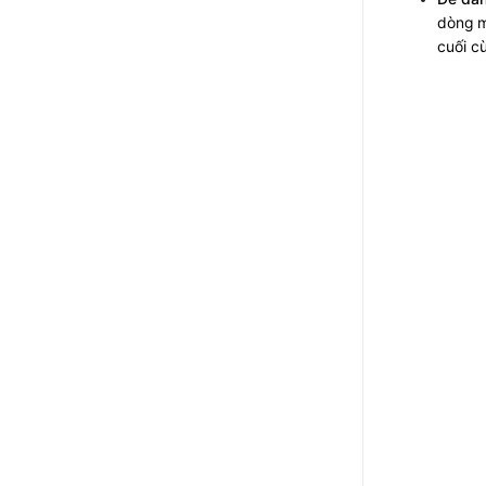
dòng m
cuối c