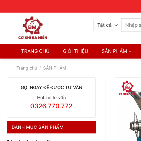
Skip
Contact
8H-17H
0326770772
to
content
Tìm
kiếm:
TRANG CHỦ
GIỚI THIỆU
SẢN PHẨM
Trang chủ
/
SẢN PHẨM
GỌI NGAY ĐỂ ĐƯỢC TƯ VẤN
Hotline tư vấn
0326.770.772
DANH MỤC SẢN PHẨM