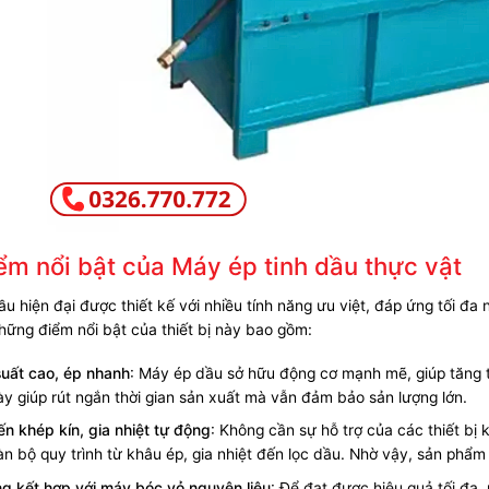
ểm nổi bật của
Máy ép tinh dầu thực vật
u hiện đại được thiết kế với nhiều tính năng ưu việt, đáp ứng tối đ
hững điểm nổi bật của thiết bị này bao gồm:
uất cao, ép nhanh
: Máy ép dầu sở hữu động cơ mạnh mẽ, giúp tăng t
ày giúp rút ngắn thời gian sản xuất mà vẫn đảm bảo sản lượng lớn.
ến khép kín, gia nhiệt tự động
: Không cần sự hỗ trợ của các thiết b
àn bộ quy trình từ khâu ép, gia nhiệt đến lọc dầu. Nhờ vậy, sản phẩm
g kết hợp với máy bóc vỏ nguyên liệu
: Để đạt được hiệu quả tối đa