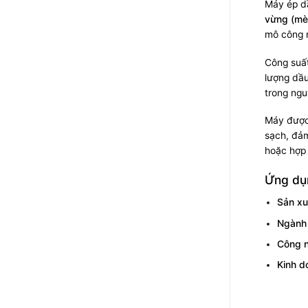
Máy ép dầ
vừng (mè
mô công n
Công suấ
lượng dầ
trong ngu
Máy được
sạch, đảm
hoặc hợp 
Ứng dụ
Sản xu
Ngành
Công n
Kinh d