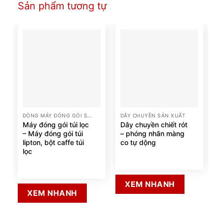
Sản phẩm tương tự
DÒNG MÁY ĐÓNG GÓI SẢN PHẨM
DÂY CHUYỀN SẢN XUẤT
Máy đóng gói túi lọc
Dây chuyền chiết rót
– Máy đóng gói túi
– phóng nhãn màng
lipton, bột caffe túi
co tự dộng
lọc
XEM NHANH
XEM NHANH