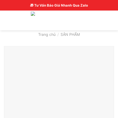
Skip
Hotline: 0326770772
🎁 Tư Vấn Báo Giá Nhanh Qua Zalo
to
content
Trang chủ
/
SẢN PHẨM