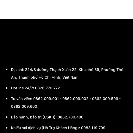
CÔNG TY TNHH THƯƠNG MẠI - CHẾ TẠO
MÁY BA MIỀN
Địa chỉ:
224/8 đường Thạnh Xuân 22, Khu phố 39, Phường Thới
An, Thành phố Hồ Chí Minh, Việt Nam
Hotline 24/7: 0326.770.772
Tư vấn viên:
0862.009.001
-
0862.009.002
-
0862.009.599
-
0862.009.600
Bảo hành, bảo trì (CSKH):
0862.700.400
Khiếu nại dịch vụ (Hỗ Trợ Khách Hàng): 0983.119.799