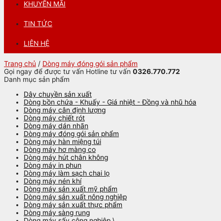
KHUYẾN MÃI
TIN TỨC
LIÊN HỆ
Trang chủ
/
Dòng máy đóng gói sản phẩm
Gọi ngay để được tư vấn
Hotline tư vấn
0326.770.772
Danh mục sản phẩm
Dây chuyền sản xuất
Dòng bồn chứa - Khuấy - Giá nhiệt - Đồng và nhũ hóa
Dòng máy cân định lượng
Dòng máy chiết rót
Dòng máy dán nhãn
Dòng máy đóng gói sản phẩm
Dòng máy hàn miệng túi
Dòng máy hơ màng co
Dòng máy hút chân không
Dòng máy in phun
Dòng máy làm sạch chai lọ
Dòng máy nén khí
Dòng máy sản xuất mỹ phẩm
Dòng máy sản xuất nông nghiệp
Dòng máy sản xuất thực phẩm
Dòng máy sàng rung
Dòng máy sấy công nghiệp \