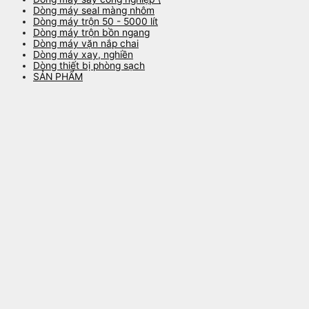
Dòng máy seal màng nhôm
Dòng máy trộn 50 - 5000 lít
Dòng máy trộn bồn ngang
Dòng máy vặn nắp chai
Dòng máy xay, nghiền
Dòng thiết bị phòng sạch
SẢN PHẨM