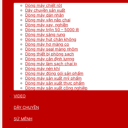
Dòng máy chiết rót
Dây chuyền sản xuất
Dòng máy dán nhãn
Dòng máy vặn nắp chai
Dòng máy xay, nghiền
Dòng máy trộn 50 – 5000 lít
Dòng máy sàng rung
Dòng máy hút chân không
Dòng máy hơ màng co
Dòng máy seal màng nhôm
Dòng thiết bị phòng sạch
Dòng máy cân định lượng
Dòng máy làm sạch chai lọ
Dòng máy nén khí
Dòng máy đóng gói sản phẩm
Dòng máy sản xuất mỹ phẩm
Dòng máy sản xuất thực phẩm
Dòng máy sản xuất công nghiệp
VIDEO
DÂY CHUYỀN
SỨ MỆNH