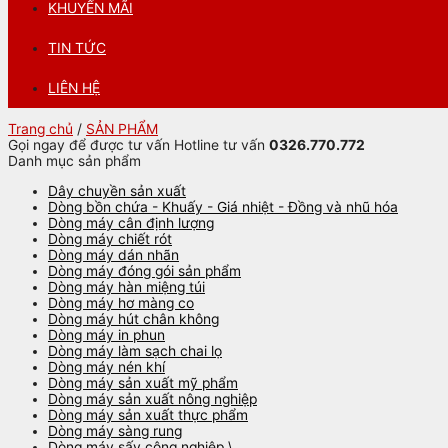
KHUYẾN MÃI
TIN TỨC
LIÊN HỆ
Trang chủ
/
SẢN PHẨM
Gọi ngay để được tư vấn
Hotline tư vấn
0326.770.772
Danh mục sản phẩm
Dây chuyền sản xuất
Dòng bồn chứa - Khuấy - Giá nhiệt - Đồng và nhũ hóa
Dòng máy cân định lượng
Dòng máy chiết rót
Dòng máy dán nhãn
Dòng máy đóng gói sản phẩm
Dòng máy hàn miệng túi
Dòng máy hơ màng co
Dòng máy hút chân không
Dòng máy in phun
Dòng máy làm sạch chai lọ
Dòng máy nén khí
Dòng máy sản xuất mỹ phẩm
Dòng máy sản xuất nông nghiệp
Dòng máy sản xuất thực phẩm
Dòng máy sàng rung
Dòng máy sấy công nghiệp \