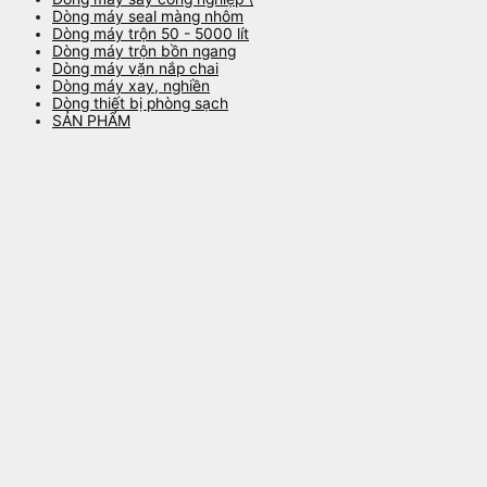
Dòng máy seal màng nhôm
Dòng máy trộn 50 - 5000 lít
Dòng máy trộn bồn ngang
Dòng máy vặn nắp chai
Dòng máy xay, nghiền
Dòng thiết bị phòng sạch
SẢN PHẨM