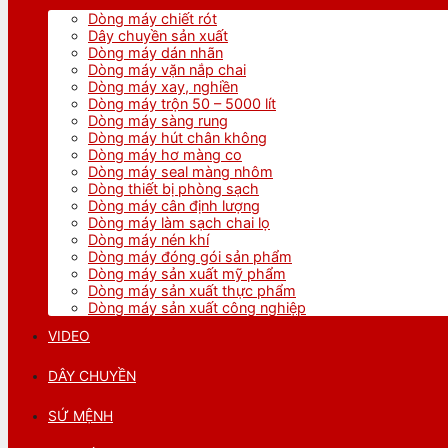
Dòng máy chiết rót
Dây chuyền sản xuất
Dòng máy dán nhãn
Dòng máy vặn nắp chai
Dòng máy xay, nghiền
Dòng máy trộn 50 – 5000 lít
Dòng máy sàng rung
Dòng máy hút chân không
Dòng máy hơ màng co
Dòng máy seal màng nhôm
Dòng thiết bị phòng sạch
Dòng máy cân định lượng
Dòng máy làm sạch chai lọ
Dòng máy nén khí
Dòng máy đóng gói sản phẩm
Dòng máy sản xuất mỹ phẩm
Dòng máy sản xuất thực phẩm
Dòng máy sản xuất công nghiệp
VIDEO
DÂY CHUYỀN
SỨ MỆNH