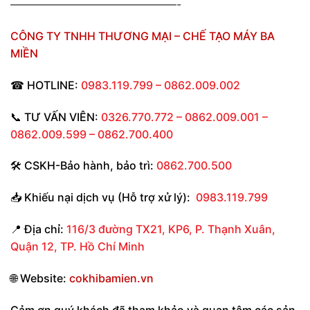
———————————————-
CÔNG TY TNHH THƯƠNG MẠI – CHẾ TẠO MÁY BA
MIỀN
☎
HOTLINE:
0983.119.799 – 0862.009.002
📞 TƯ VẤN VIÊN:
0326.770.772 – 0862.009.001 –
0862.009.599 – 0862.700.400
🛠
CSKH-Bảo hành
,
bảo trì:
0862.700.500
📥
Khiếu nại dịch vụ (Hỗ trợ xử lý):
0983.119.799
📍
Địa chỉ:
116/3 đường TX21, KP6, P. Thạnh Xuân,
Quận 12, TP. Hồ Chí Minh
🌐
Website:
cokhibamien.vn
Cảm ơn quý khách đã tham khảo và quan tâm các sản