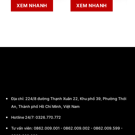
XEM NHANH
XEM NHANH
CÔNG TY TNHH THƯƠNG MẠI - CHẾ TẠO
MÁY BA MIỀN
Địa chỉ:
224/8 đường Thạnh Xuân 22, Khu phố 39, Phường Thới
An, Thành phố Hồ Chí Minh, Việt Nam
Hotline 24/7: 0326.770.772
Tư vấn viên:
0862.009.001
-
0862.009.002
-
0862.009.599
-