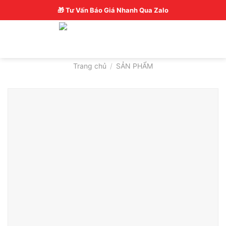
Skip
Hotline: 0326770772
🎁 Tư Vấn Báo Giá Nhanh Qua Zalo
to
content
Trang chủ
/
SẢN PHẨM