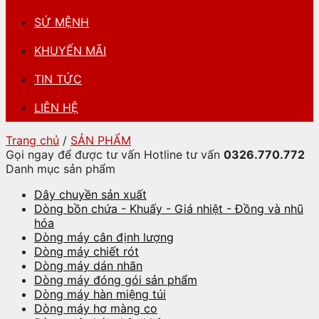
SỨ MỆNH
KHUYẾN MÃI
TIN TỨC
LIÊN HỆ
Trang chủ
/
SẢN PHẨM
Gọi ngay để được tư vấn
Hotline tư vấn
0326.770.772
Danh mục sản phẩm
Dây chuyền sản xuất
Dòng bồn chứa - Khuấy - Giá nhiệt - Đồng và nhũ
hóa
Dòng máy cân định lượng
Dòng máy chiết rót
Dòng máy dán nhãn
Dòng máy đóng gói sản phẩm
Dòng máy hàn miệng túi
Dòng máy hơ màng co