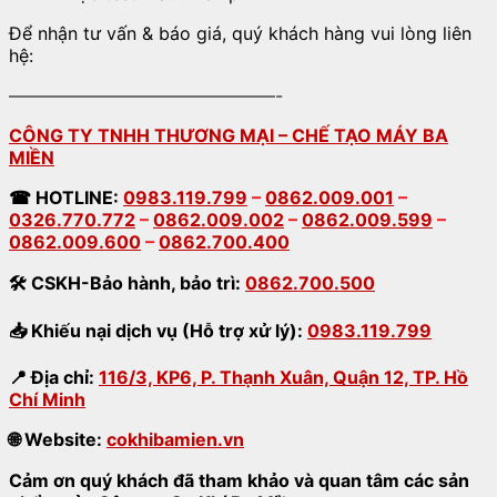
Để nhận tư vấn & báo giá, quý khách hàng vui lòng liên
hệ:
———————————————-
CÔNG TY TNHH THƯƠNG MẠI – CHẾ TẠO MÁY BA
MIỀN
☎
HOTLINE:
0983.119.799
–
0862.009.001
–
0326.770.772
–
0862.009.002
–
0862.009.599
–
0862.009.600
–
0862.700.400
🛠
CSKH-Bảo hành
,
bảo trì:
0862.700.500
📥
Khiếu nại dịch vụ (Hỗ trợ xử lý):
0983.119.799
📍
Địa chỉ:
116/3, KP6, P. Thạnh Xuân, Quận 12, TP. Hồ
Chí Minh
🌐
Website:
cokhibamien.vn
Cảm ơn quý khách đã tham khảo và quan tâm các sản