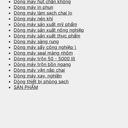
Dòng máy hút chân không
Dòng máy in phun
Dòng máy làm sạch chai lọ
Dòng máy nén khí
Dòng máy sản xuất mỹ phẩm
Dòng máy sản xuất nông nghiệp
Dòng máy sản xuất thực phẩm
Dòng máy sàng rung
Dòng máy sấy công nghiệp \
Dòng máy seal màng nhôm
Dòng máy trộn 50 - 5000 lít
Dòng máy trộn bồn ngang
Dòng máy vặn nắp chai
Dòng máy xay, nghiền
Dòng thiết bị phòng sạch
SẢN PHẨM