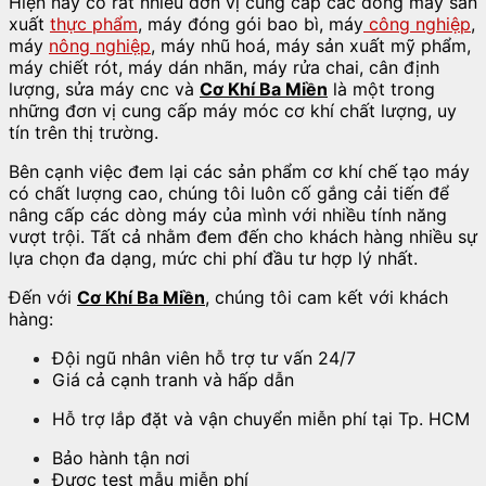
Hiện nay có rất nhiều đơn vị cung cấp các dòng máy sản
xuất
thực phẩm
, máy đóng gói bao bì, máy
công nghiệp
,
máy
nông nghiệp
, máy nhũ hoá, máy sản xuất mỹ phẩm,
máy chiết rót, máy dán nhãn, máy rửa chai, cân định
lượng, sửa máy cnc và
Cơ Khí Ba Miền
là một trong
những đơn vị cung cấp máy móc cơ khí chất lượng, uy
tín trên thị trường.
Bên cạnh việc đem lại các sản phẩm cơ khí chế tạo máy
có chất lượng cao, chúng tôi luôn cố gắng cải tiến để
nâng cấp các dòng máy của mình với nhiều tính năng
vượt trội. Tất cả nhằm đem đến cho khách hàng nhiều sự
lựa chọn đa dạng, mức chi phí đầu tư hợp lý nhất.
Đến với
Cơ Khí Ba Miền
, chúng tôi cam kết với khách
hàng:
Đội ngũ nhân viên hỗ trợ tư vấn 24/7
Giá cả cạnh tranh và hấp dẫn
Hỗ trợ lắp đặt và vận chuyển miễn phí tại Tp. HCM
Bảo hành tận nơi
Được test mẫu miễn phí