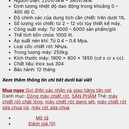
Nguồn điện: 220V/5kw – 380V/5kw.
Định lượng nhiệt độ dao động trong khoảng 0 –
400 độ C.
Độ chính xác của dung tích cần chiết: trên dưới 1%.
Số lượng vòi chiết: từ 2 – 12 vòi tùy thiết kế máy.
Công suất máy: Từ 3000 – 6000 sản phẩm/giờ.
Thể tích bồn chứa: 1000 lít.
Áp suất nén khí: Từ 0.4 – 0.6 Mpa.
Loại cốc chiết rót: Nhựa.
Trong lượng máy: 250kg.
Kích thước máy: 1900 x 800 x 1850 (cd x cr x cc).
Chất liệu: Inox sus 304
Bảo hành: 12 tháng
Xem thêm thông tin chi tiết dưới bài viết
Mua ngay
Gọi điện xác nhận và giao hàng tận nơi
Danh mục:
Dòng máy chiết rót
,
SẢN PHẨM
Thẻ:
máy
chiết rót chất lỏng
,
máy chiết rót dạng sệt
,
máy chiết rót
sữa chua túi
,
máy rót sữa chua
Mô tả
Đánh giá (0)