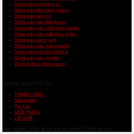
Dòng máy hơ màng co
Dòng máy làm sạch chai lọ
Dòng máy nén khí
Dòng máy cân định lượng
Dòng máy sản xuất nông nghiệp
Dòng máy sản xuất thực phẩm
Dòng máy sàng rung
Dòng máy siêu màng nhôm
Dòng máy trộn 50-5000 lít
Dòng máy xay, nghiền
Dòng thiết bị phòng sạch
Hotline: 0326.770.772
TRANG CHỦ
Sản phẩm
Tin tức
GIỚI THIỆU
LIÊN HỆ
Bản quyền 2026 © cơ khí ba miền | Thiết kế bởi