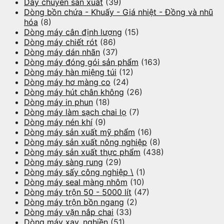
Dây chuyền sản xuất
(39)
Dòng bồn chứa - Khuấy - Giá nhiệt - Đồng và nhũ
hóa
(8)
Dòng máy cân định lượng
(15)
Dòng máy chiết rót
(86)
Dòng máy dán nhãn
(37)
Dòng máy đóng gói sản phẩm
(163)
Dòng máy hàn miệng túi
(12)
Dòng máy hơ màng co
(24)
Dòng máy hút chân không
(26)
Dòng máy in phun
(18)
Dòng máy làm sạch chai lọ
(7)
Dòng máy nén khí
(9)
Dòng máy sản xuất mỹ phẩm
(16)
Dòng máy sản xuất nông nghiệp
(8)
Dòng máy sản xuất thực phẩm
(438)
Dòng máy sàng rung
(29)
Dòng máy sấy công nghiệp \
(1)
Dòng máy seal màng nhôm
(10)
Dòng máy trộn 50 - 5000 lít
(47)
Dòng máy trộn bồn ngang
(2)
Dòng máy vặn nắp chai
(33)
Dòng máy xay, nghiền
(51)