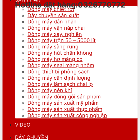
Hotline đặt hàng:0326770772
Dòng máy chiết rót
Dây chuyền sản xuất
Dòng máy dán nhãn
Dòng máy vặn nắp chai
Dòng máy xay, nghiền
Dòng máy trộn 50 – 5000 lít
Dòng máy sàng rung
Dòng máy hút chân không
Dòng máy hơ màng co
Dòng máy seal màng nhôm
Dòng thiết bị phòng sạch
Dòng máy cân định lượng
Dòng máy làm sạch chai lọ
Dòng máy nén khí
Dòng máy đóng gói sản phẩm
Dòng máy sản xuất mỹ phẩm
Dòng máy sản xuất thực phẩm
Dòng máy sản xuất công nghiệp
VIDEO
DÂY CHUYỀN