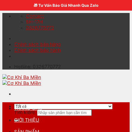
Skip to content
🎁 Tư Vấn Báo Giá Nhanh Qua Zalo
Contact
8H-17H
0326770772
Chính sách bán hàng
Chính sách bảo hành
Hotline: 0326770772
TRANG CHỦ
Tìm kiếm:
GIỚI THIỆU
SẢN PHẨM