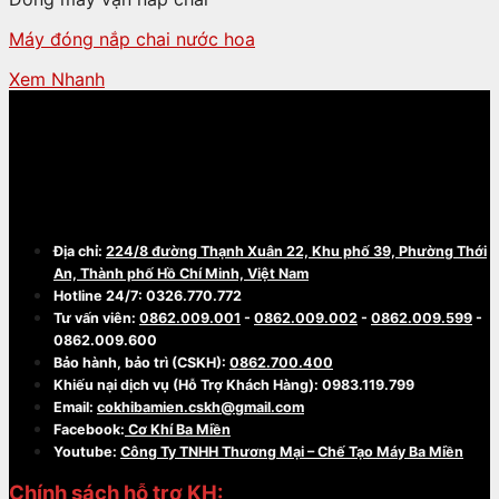
Máy đóng nắp chai nước hoa
Xem Nhanh
CÔNG TY TNHH THƯƠNG MẠI - CHẾ TẠO
MÁY BA MIỀN
Địa chỉ:
224/8 đường Thạnh Xuân 22, Khu phố 39, Phường Thới
An, Thành phố Hồ Chí Minh, Việt Nam
Hotline 24/7: 0326.770.772
Tư vấn viên:
0862.009.001
-
0862.009.002
-
0862.009.599
-
0862.009.600
Bảo hành, bảo trì (CSKH):
0862.700.400
Khiếu nại dịch vụ (Hỗ Trợ Khách Hàng): 0983.119.799
Email:
cokhibamien.cskh@gmail.com
Facebook:
Cơ Khí Ba Miền
Youtube:
Công Ty TNHH Thương Mại – Chế Tạo Máy Ba Miền
Chính sách hỗ trợ KH: