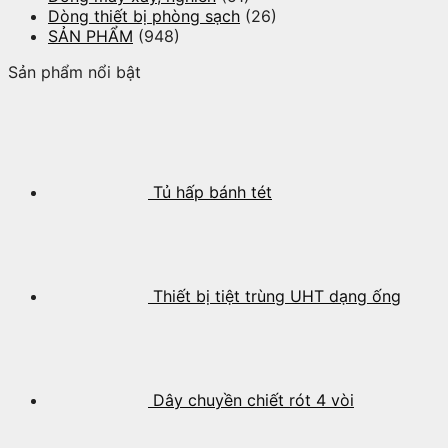
Dòng thiết bị phòng sạch
(26)
SẢN PHẨM
(948)
Sản phẩm nổi bật
Tủ hấp bánh tét
Thiết bị tiệt trùng UHT dạng ống
Dây chuyền chiết rót 4 vòi