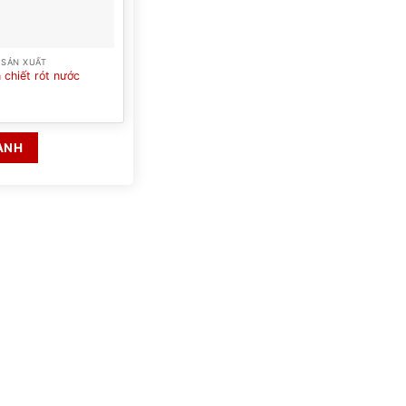
 SẢN XUẤT
 chiết rót nước
ANH