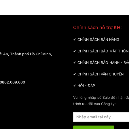
Chính sách hỗ trợ KH:
 MÁY BA MIỀN
✔
CHÍNH SÁCH BÁN HÀNG
✔
CHÍNH SÁCH BẢO MẬT THÔN
i An, Thành phố Hồ Chí Minh,
✔
CHÍNH SÁCH BẢO HÀNH - BẢ
✔
CHÍNH SÁCH VẬN CHUYỂN
 0862.009.600
✔
HỎI - ĐÁP
Vui lòng nhập số Zalo để nhận 
trình ưu đãi của Công ty: