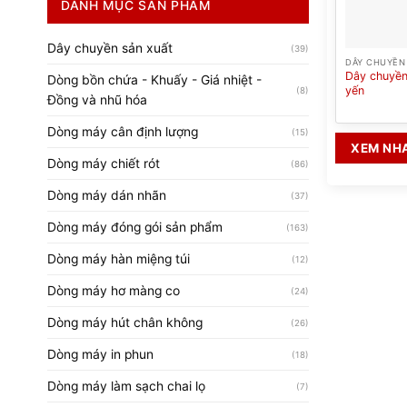
DANH MỤC SẢN PHẨM
Dây chuyền sản xuất
(39)
DÂY CHUYỀN
Dây chuyền
Dòng bồn chứa - Khuấy - Giá nhiệt -
yến
(8)
Đồng và nhũ hóa
Dòng máy cân định lượng
(15)
XEM NH
Dòng máy chiết rót
(86)
Dòng máy dán nhãn
(37)
Dòng máy đóng gói sản phẩm
(163)
Dòng máy hàn miệng túi
(12)
Dòng máy hơ màng co
(24)
Dòng máy hút chân không
(26)
Dòng máy in phun
(18)
Dòng máy làm sạch chai lọ
(7)