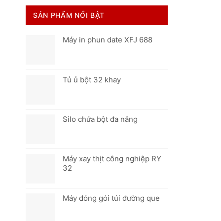
SẢN PHẨM NỔI BẬT
Máy in phun date XFJ 688
Tủ ủ bột 32 khay
Silo chứa bột đa năng
Máy xay thịt công nghiệp RY
32
Máy đóng gói túi đường que