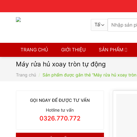
Skip
Contact
8H-17H
0326770772
to
content
Tìm
kiếm:
TRANG CHỦ
GIỚI THIỆU
SẢN PHẨM
Máy rửa hủ xoay tròn tự động
Trang chủ
/
Sản phẩm được gắn thẻ “Máy rửa hủ xoay tròn
GỌI NGAY ĐỂ ĐƯỢC TƯ VẤN
Hotline tư vấn
0326.770.772