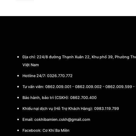
CÔNG TY TNHH THƯƠNG MẠI - CHẾ TẠO
Địa chỉ:
224/8 đường Thạnh Xuân 22, Khu phố 39, Phường Thớ
Việt Nam
Hotline 24/7: 0326.770.772
Tư vấn viên:
0862.009.001
-
0862.009.002
-
0862.009.599
-
Bảo hành, bảo trì (CSKH):
0862.700.400
Khiếu nại dịch vụ (Hỗ Trợ Khách Hàng): 0983.119.799
Email:
cokhibamien.cskh@gmail.com
Facebook:
Cơ Khí Ba Miền