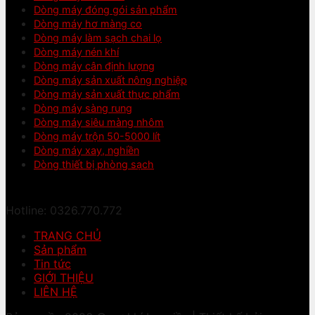
Dòng máy đóng gói sản phẩm
Dòng máy hơ màng co
Dòng máy làm sạch chai lọ
Dòng máy nén khí
Dòng máy cân định lượng
Dòng máy sản xuất nông nghiệp
Dòng máy sản xuất thực phẩm
Dòng máy sàng rung
Dòng máy siêu màng nhôm
Dòng máy trộn 50-5000 lít
Dòng máy xay, nghiền
Dòng thiết bị phòng sạch
Hotline: 0326.770.772
TRANG CHỦ
Sản phẩm
Tin tức
GIỚI THIỆU
LIÊN HỆ