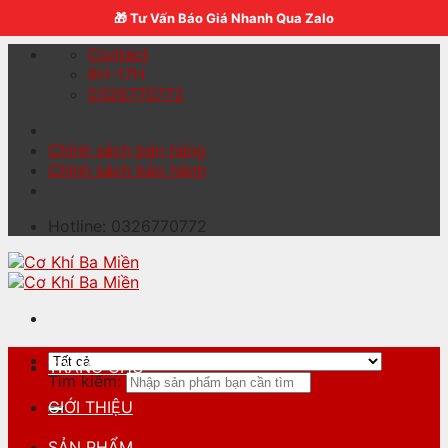
Skip to content
🎁 Tư Vấn Báo Giá Nhanh Qua Zalo
Contact
8H-17H
0326770772
Chính sách bán hàng
Chính sách bảo hành
Hotline: 0326770772
TRANG CHỦ
Tìm kiếm:
GIỚI THIỆU
SẢN PHẨM