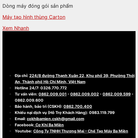
Dòng máy đóng gói sản phẩm
Máy tạo hình thùng Carton
Xem Nhanh
CÔNG TY TNHH THƯƠNG MẠI - CHẾ TẠO
MÁY BA MIỀN
Địa chỉ:
224/8 đường Thạnh Xuân 22, Khu phố 39, Phường Thới
An, Thành phố Hồ Chí Minh, Việt Nam
Hotline 24/7: 0326.770.772
Tư vấn viên:
0862.009.001
-
0862.009.002
-
0862.009.599
-
0862.009.600
Bảo hành, bảo trì (CSKH):
0862.700.400
Khiếu nại dịch vụ (Hỗ Trợ Khách Hàng): 0983.119.799
Email:
cokhibamien.cskh@gmail.com
Facebook:
Cơ Khí Ba Miền
Youtube:
Công Ty TNHH Thương Mại – Chế Tạo Máy Ba Miền