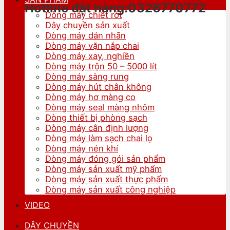
Hotline đặt hàng:0326770772
Dòng máy chiết rót
Dây chuyền sản xuất
Dòng máy dán nhãn
Dòng máy vặn nắp chai
Dòng máy xay, nghiền
Dòng máy trộn 50 – 5000 lít
Dòng máy sàng rung
Dòng máy hút chân không
Dòng máy hơ màng co
Dòng máy seal màng nhôm
Dòng thiết bị phòng sạch
Dòng máy cân định lượng
Dòng máy làm sạch chai lọ
Dòng máy nén khí
Dòng máy đóng gói sản phẩm
Dòng máy sản xuất mỹ phẩm
Dòng máy sản xuất thực phẩm
Dòng máy sản xuất công nghiệp
VIDEO
DÂY CHUYỀN