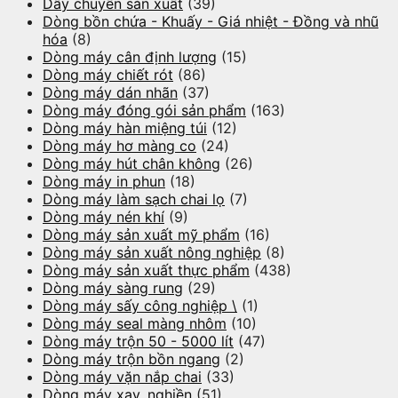
Dây chuyền sản xuất
(39)
Dòng bồn chứa - Khuấy - Giá nhiệt - Đồng và nhũ
hóa
(8)
Dòng máy cân định lượng
(15)
Dòng máy chiết rót
(86)
Dòng máy dán nhãn
(37)
Dòng máy đóng gói sản phẩm
(163)
Dòng máy hàn miệng túi
(12)
Dòng máy hơ màng co
(24)
Dòng máy hút chân không
(26)
Dòng máy in phun
(18)
Dòng máy làm sạch chai lọ
(7)
Dòng máy nén khí
(9)
Dòng máy sản xuất mỹ phẩm
(16)
Dòng máy sản xuất nông nghiệp
(8)
Dòng máy sản xuất thực phẩm
(438)
Dòng máy sàng rung
(29)
Dòng máy sấy công nghiệp \
(1)
Dòng máy seal màng nhôm
(10)
Dòng máy trộn 50 - 5000 lít
(47)
Dòng máy trộn bồn ngang
(2)
Dòng máy vặn nắp chai
(33)
Dòng máy xay, nghiền
(51)