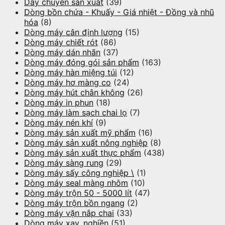
Dây chuyền sản xuất
(39)
Dòng bồn chứa - Khuấy - Giá nhiệt - Đồng và nhũ
hóa
(8)
Dòng máy cân định lượng
(15)
Dòng máy chiết rót
(86)
Dòng máy dán nhãn
(37)
Dòng máy đóng gói sản phẩm
(163)
Dòng máy hàn miệng túi
(12)
Dòng máy hơ màng co
(24)
Dòng máy hút chân không
(26)
Dòng máy in phun
(18)
Dòng máy làm sạch chai lọ
(7)
Dòng máy nén khí
(9)
Dòng máy sản xuất mỹ phẩm
(16)
Dòng máy sản xuất nông nghiệp
(8)
Dòng máy sản xuất thực phẩm
(438)
Dòng máy sàng rung
(29)
Dòng máy sấy công nghiệp \
(1)
Dòng máy seal màng nhôm
(10)
Dòng máy trộn 50 - 5000 lít
(47)
Dòng máy trộn bồn ngang
(2)
Dòng máy vặn nắp chai
(33)
Dòng máy xay, nghiền
(51)