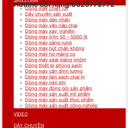
Hotline đặt hàng:0326770772
Dòng máy chiết rót
Dây chuyền sản xuất
Dòng máy dán nhãn
Dòng máy vặn nắp chai
Dòng máy xay, nghiền
Dòng máy trộn 50 – 5000 lít
Dòng máy sàng rung
Dòng máy hút chân không
Dòng máy hơ màng co
Dòng máy seal màng nhôm
Dòng thiết bị phòng sạch
Dòng máy cân định lượng
Dòng máy làm sạch chai lọ
Dòng máy nén khí
Dòng máy đóng gói sản phẩm
Dòng máy sản xuất mỹ phẩm
Dòng máy sản xuất thực phẩm
Dòng máy sản xuất công nghiệp
VIDEO
DÂY CHUYỀN