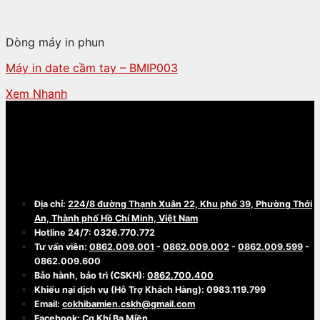
Dòng máy in phun
Máy in date cầm tay – BMIP003
Xem Nhanh
CÔNG TY TNHH THƯƠNG MẠI - CHẾ TẠO
MÁY BA MIỀN
Địa chỉ:
224/8 đường Thạnh Xuân 22, Khu phố 39, Phường Thới
An, Thành phố Hồ Chí Minh, Việt Nam
Hotline 24/7: 0326.770.772
Tư vấn viên:
0862.009.001
-
0862.009.002
-
0862.009.599
-
0862.009.600
Bảo hành, bảo trì (CSKH):
0862.700.400
Khiếu nại dịch vụ (Hỗ Trợ Khách Hàng): 0983.119.799
Email:
cokhibamien.cskh@gmail.com
Facebook:
Cơ Khí Ba Miền