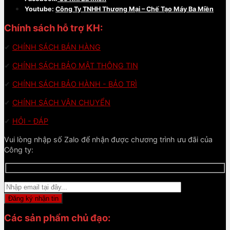
Youtube:
Công Ty TNHH Thương Mại – Chế Tạo Máy Ba Miền
Chính sách hỗ trợ KH:
✔
CHÍNH SÁCH BÁN HÀNG
✔
CHÍNH SÁCH BẢO MẬT THÔNG TIN
✔
CHÍNH SÁCH BẢO HÀNH - BẢO TRÌ
✔
CHÍNH SÁCH VẬN CHUYỂN
✔
HỎI - ĐÁP
Vui lòng nhập số Zalo để nhận được chương trình ưu đãi của
Công ty:
Các sản phẩm chủ đạo: