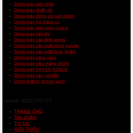
Dòng máy dán nhãn
Dòng máy chiết rót
Dòng máy đóng gói sản phẩm
Dòng máy hơ màng co
Dòng máy làm sạch chai lọ
Dòng máy nén khí
Dòng máy cân định lượng
Dòng máy sản xuất nông nghiệp
Dòng máy sản xuất thực phẩm
Dòng máy sàng rung
Dòng máy siêu màng nhôm
Dòng máy trộn 50-5000 lít
Dòng máy xay, nghiền
Dòng thiết bị phòng sạch
Hotline: 0326.770.772
TRANG CHỦ
Sản phẩm
Tin tức
GIỚI THIỆU