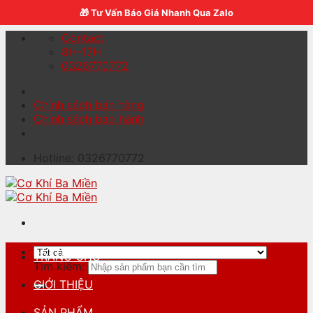
Skip to content
🎁 Tư Vấn Báo Giá Nhanh Qua Zalo
Contact
8H-17H
0326770772
Chính sách bán hàng
Chính sách bảo hành
Hotline: 0326770772
TRANG CHỦ
Tìm kiếm:
GIỚI THIỆU
SẢN PHẨM