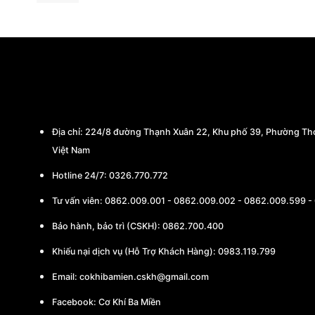
CÔNG TY TNHH THƯƠNG MẠI - CHẾ TẠO
Địa chỉ:
224/8 đường Thạnh Xuân 22, Khu phố 39, Phường Thớ
Việt Nam
Hotline 24/7: 0326.770.772
Tư vấn viên:
0862.009.001
-
0862.009.002
-
0862.009.599
-
Bảo hành, bảo trì (CSKH):
0862.700.400
Khiếu nại dịch vụ (Hỗ Trợ Khách Hàng): 0983.119.799
Email:
cokhibamien.cskh@gmail.com
Facebook:
Cơ Khí Ba Miền