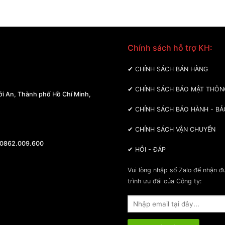
Chính sách hỗ trợ KH:
 MÁY BA MIỀN
✔
CHÍNH SÁCH BÁN HÀNG
✔
CHÍNH SÁCH BẢO MẬT THÔN
i An, Thành phố Hồ Chí Minh,
✔
CHÍNH SÁCH BẢO HÀNH - BẢ
✔
CHÍNH SÁCH VẬN CHUYỂN
 0862.009.600
✔
HỎI - ĐÁP
Vui lòng nhập số Zalo để nhận 
trình ưu đãi của Công ty: