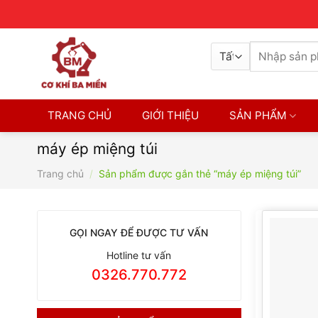
Skip
Contact
8H-17H
0326770772
to
content
Tìm
kiếm:
TRANG CHỦ
GIỚI THIỆU
SẢN PHẨM
máy ép miệng túi
Trang chủ
/
Sản phẩm được gắn thẻ “máy ép miệng túi”
GỌI NGAY ĐỂ ĐƯỢC TƯ VẤN
Hotline tư vấn
0326.770.772