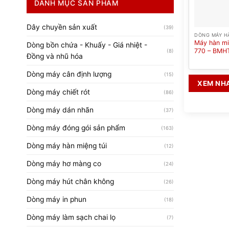
DANH MỤC SẢN PHẨM
Dây chuyền sản xuất
(39)
DÒNG MÁY HÀ
Máy hàn miệ
Dòng bồn chứa - Khuấy - Giá nhiệt -
770 – BMH
(8)
Đồng và nhũ hóa
Dòng máy cân định lượng
(15)
XEM NH
Dòng máy chiết rót
(86)
Dòng máy dán nhãn
(37)
Dòng máy đóng gói sản phẩm
(163)
Dòng máy hàn miệng túi
(12)
Dòng máy hơ màng co
(24)
Dòng máy hút chân không
(26)
Dòng máy in phun
(18)
Dòng máy làm sạch chai lọ
(7)