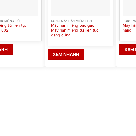
N MIỆNG TÚI
DÒNG MÁY HÀN MIỆNG TÚI
DÒNG MÁ
ng túi liên tục
Máy hàn miệng bao gạo –
Máy hàn
T002
Máy hàn miệng túi liên tục
năng –
dạng đứng
ANH
XEM
XEM NHANH