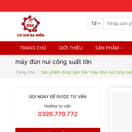
Skip
Contact
8H-17H
0326770772
to
content
Tìm
kiếm:
TRANG CHỦ
GIỚI THIỆU
SẢN PHẨM
máy đùn nui công suất lớn
Trang chủ
/
Sản phẩm được gắn thẻ “máy đùn nui công suất
GỌI NGAY ĐỂ ĐƯỢC TƯ VẤN
Hotline tư vấn
0326.770.772