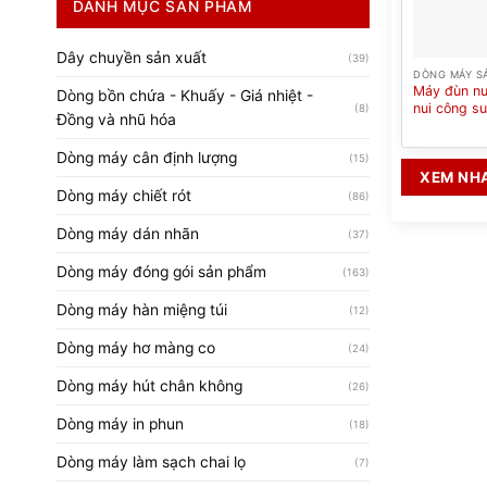
DANH MỤC SẢN PHẨM
Dây chuyền sản xuất
(39)
DÒNG MÁY S
Máy đùn nu
Dòng bồn chứa - Khuấy - Giá nhiệt -
nui công su
(8)
Đồng và nhũ hóa
Dòng máy cân định lượng
(15)
XEM NH
Dòng máy chiết rót
(86)
Dòng máy dán nhãn
(37)
Dòng máy đóng gói sản phẩm
(163)
Dòng máy hàn miệng túi
(12)
Dòng máy hơ màng co
(24)
Dòng máy hút chân không
(26)
Dòng máy in phun
(18)
Dòng máy làm sạch chai lọ
(7)