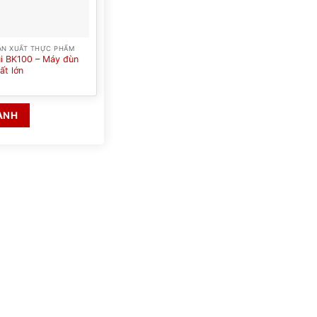
ẢN XUẤT THỰC PHẨM
i BK100 – Máy đùn
ất lớn
ANH