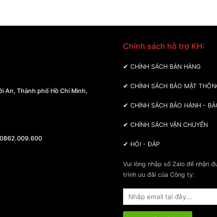
Chính sách hỗ trợ KH:
 MÁY BA MIỀN
✔
CHÍNH SÁCH BÁN HÀNG
✔
CHÍNH SÁCH BẢO MẬT THÔN
i An, Thành phố Hồ Chí Minh,
✔
CHÍNH SÁCH BẢO HÀNH - BẢ
✔
CHÍNH SÁCH VẬN CHUYỂN
 0862.009.600
✔
HỎI - ĐÁP
Vui lòng nhập số Zalo để nhận 
trình ưu đãi của Công ty: