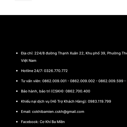
CÔNG TY TNHH THƯƠNG MẠI - CHẾ TẠO
Địa chỉ:
224/8 đường Thạnh Xuân 22, Khu phố 39, Phường Thớ
Việt Nam
Hotline 24/7: 0326.770.772
Tư vấn viên:
0862.009.001
-
0862.009.002
-
0862.009.599
-
Bảo hành, bảo trì (CSKH):
0862.700.400
Khiếu nại dịch vụ (Hỗ Trợ Khách Hàng): 0983.119.799
Email:
cokhibamien.cskh@gmail.com
Facebook:
Cơ Khí Ba Miền