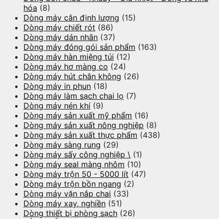
hóa
(8)
Dòng máy cân định lượng
(15)
Dòng máy chiết rót
(86)
Dòng máy dán nhãn
(37)
Dòng máy đóng gói sản phẩm
(163)
Dòng máy hàn miệng túi
(12)
Dòng máy hơ màng co
(24)
Dòng máy hút chân không
(26)
Dòng máy in phun
(18)
Dòng máy làm sạch chai lọ
(7)
Dòng máy nén khí
(9)
Dòng máy sản xuất mỹ phẩm
(16)
Dòng máy sản xuất nông nghiệp
(8)
Dòng máy sản xuất thực phẩm
(438)
Dòng máy sàng rung
(29)
Dòng máy sấy công nghiệp \
(1)
Dòng máy seal màng nhôm
(10)
Dòng máy trộn 50 - 5000 lít
(47)
Dòng máy trộn bồn ngang
(2)
Dòng máy vặn nắp chai
(33)
Dòng máy xay, nghiền
(51)
Dòng thiết bị phòng sạch
(26)