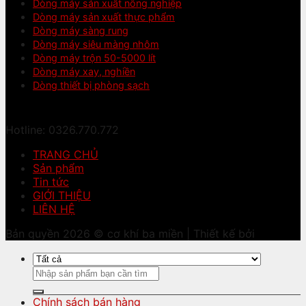
Dòng máy sản xuất nông nghiệp
Dòng máy sản xuất thực phẩm
Dòng máy sàng rung
Dòng máy siêu màng nhôm
Dòng máy trộn 50-5000 lít
Dòng máy xay, nghiền
Dòng thiết bị phòng sạch
Hotline: 0326.770.772
TRANG CHỦ
Sản phẩm
Tin tức
GIỚI THIỆU
LIÊN HỆ
Bản quyền 2026 © cơ khí ba miền | Thiết kế bởi
Tìm
kiếm:
Chính sách bán hàng