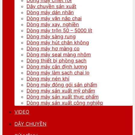
Dòng máy chiết rót
Dây chuyền sản xuất
Dòng máy dán nhãn
Dòng máy vặn nắp chai
Dòng máy xay, nghiền
Dòng máy trộn 50 – 5000 lít
Dòng máy sàng rung
Dòng máy hút chân không
Dòng máy hơ màng co
Dòng máy seal màng nhôm
Dòng thiết bị phòng sạch
Dòng máy cân định lượng
Dòng máy làm sạch chai lọ
Dòng máy nén khí
Dòng máy đóng gói sản phẩm
Dòng máy sản xuất mỹ phẩm
Dòng máy sản xuất thực phẩm
Dòng máy sản xuất công nghiệp
VIDEO
DÂY CHUYỀN