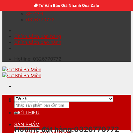
🎁 Tư Vấn Báo Giá Nhanh Qua Zalo
Skip
Contact
to
8H-17H
content
0326770772
Chính sách bán hàng
Chính sách bảo hành
Hotline: 0326770772
TRANG CHỦ
Tìm
kiếm:
GIỚI THIỆU
SẢN PHẨM
Hotline đặt hàng:0326770772