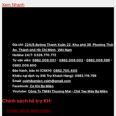
Xem Nhanh
CÔNG TY TNHH THƯƠNG MẠI - CHẾ TẠO
MÁY BA MIỀN
Địa chỉ:
224/8 đường Thạnh Xuân 22, Khu phố 39, Phường Thới
An, Thành phố Hồ Chí Minh, Việt Nam
Hotline 24/7: 0326.770.772
Tư vấn viên:
0862.009.001
-
0862.009.002
-
0862.009.599
-
0862.009.600
Bảo hành, bảo trì (CSKH):
0862.700.400
Khiếu nại dịch vụ (Hỗ Trợ Khách Hàng): 0983.119.799
Email:
cokhibamien.cskh@gmail.com
Facebook:
Cơ Khí Ba Miền
Youtube:
Công Ty TNHH Thương Mại – Chế Tạo Máy Ba Miền
Chính sách hỗ trợ KH:
✔
CHÍNH SÁCH BÁN HÀNG