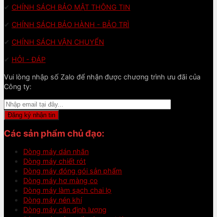
✔
CHÍNH SÁCH BẢO MẬT THÔNG TIN
✔
CHÍNH SÁCH BẢO HÀNH - BẢO TRÌ
✔
CHÍNH SÁCH VẬN CHUYỂN
✔
HỎI - ĐÁP
Vui lòng nhập số Zalo để nhận được chương trình ưu đãi của
Công ty:
Các sản phẩm chủ đạo:
Dòng máy dán nhãn
Dòng máy chiết rót
Dòng máy đóng gói sản phẩm
Dòng máy hơ màng co
Dòng máy làm sạch chai lọ
Dòng máy nén khí
Dòng máy cân định lượng