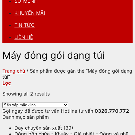
SỨ MỆNH
KHUYẾN MÃI
TIN TỨC
LIÊN HỆ
Máy đóng gói dạng túi
Trang chủ
/
Sản phẩm được gắn thẻ “Máy đóng gói dạng
túi”
Lọc
Showing all 2 results
Gọi ngay để được tư vấn
Hotline tư vấn
0326.770.772
Danh mục sản phẩm
Dây chuyền sản xuất
(39)
Dòng bồn chứa - Khuấy - Giá nhiệt - Đồng và nhũ