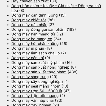
Dây chuyền sản xuất
(39)
Dòng bồn chứa - Khuấy - Giá nhiệt - Đồng và nhũ
hóa
(8)
Dòng máy cân định lượng
(15)
Dòng máy chiết rót
(86)
Dòng máy dán nhãn
(37)
Dòng máy đóng gói sản phẩm
(163)
Dòng máy hàn miệng túi
(12)
Dòng máy hơ màng co
(24)
Dòng máy hút chân không
(26)
Dòng máy in phun
(18)
Dòng máy làm sạch chai lọ
(7)
Dòng máy nén khí
(9)
Dòng máy sản xuất mỹ phẩm
(16)
Dòng máy sản xuất nông nghiệp
(8)
Dòng máy sản xuất thực phẩm
(438)
Dòng máy sàng rung
(29)
Dòng máy sấy công nghiệp \
(1)
Dòng máy seal màng nhôm
(10)
Dòng máy trộn 50 - 5000 lít
(47)
Dòng máy trộn bồn ngang
(2)
Dòng máy vặn nắp chai
(33)
Dòng máy xay, nghiền
(51)