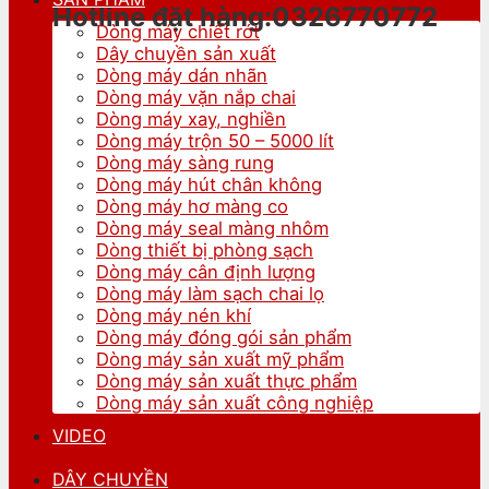
Hotline đặt hàng:0326770772
Dòng máy chiết rót
Dây chuyền sản xuất
Dòng máy dán nhãn
Dòng máy vặn nắp chai
Dòng máy xay, nghiền
Dòng máy trộn 50 – 5000 lít
Dòng máy sàng rung
Dòng máy hút chân không
Dòng máy hơ màng co
Dòng máy seal màng nhôm
Dòng thiết bị phòng sạch
Dòng máy cân định lượng
Dòng máy làm sạch chai lọ
Dòng máy nén khí
Dòng máy đóng gói sản phẩm
Dòng máy sản xuất mỹ phẩm
Dòng máy sản xuất thực phẩm
Dòng máy sản xuất công nghiệp
VIDEO
DÂY CHUYỀN