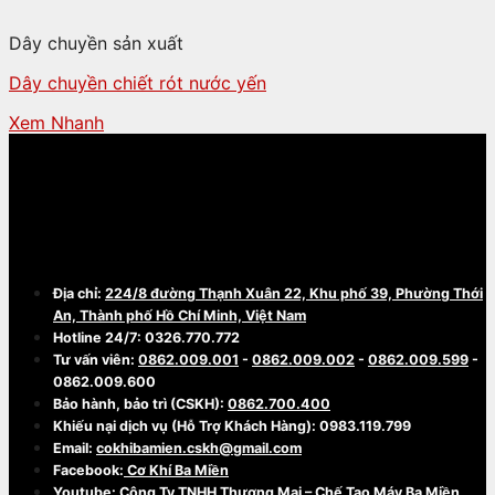
Dây chuyền sản xuất
Dây chuyền chiết rót nước yến
Xem Nhanh
CÔNG TY TNHH THƯƠNG MẠI - CHẾ TẠO
MÁY BA MIỀN
Địa chỉ:
224/8 đường Thạnh Xuân 22, Khu phố 39, Phường Thới
An, Thành phố Hồ Chí Minh, Việt Nam
Hotline 24/7: 0326.770.772
Tư vấn viên:
0862.009.001
-
0862.009.002
-
0862.009.599
-
0862.009.600
Bảo hành, bảo trì (CSKH):
0862.700.400
Khiếu nại dịch vụ (Hỗ Trợ Khách Hàng): 0983.119.799
Email:
cokhibamien.cskh@gmail.com
Facebook:
Cơ Khí Ba Miền
Youtube:
Công Ty TNHH Thương Mại – Chế Tạo Máy Ba Miền