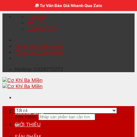
Skip to content
🎁 Tư Vấn Báo Giá Nhanh Qua Zalo
Contact
8H-17H
0326770772
Chính sách bán hàng
Chính sách bảo hành
Hotline: 0326770772
TRANG CHỦ
Tìm kiếm:
GIỚI THIỆU
SẢN PHẨM