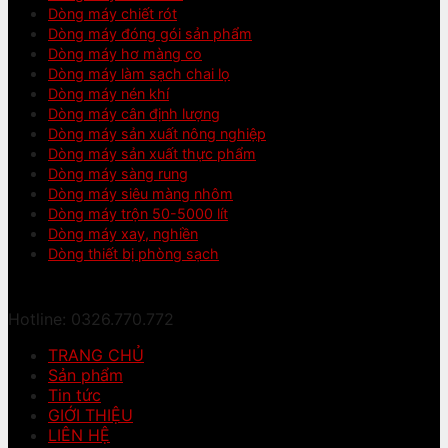
Dòng máy chiết rót
Dòng máy đóng gói sản phẩm
Dòng máy hơ màng co
Dòng máy làm sạch chai lọ
Dòng máy nén khí
Dòng máy cân định lượng
Dòng máy sản xuất nông nghiệp
Dòng máy sản xuất thực phẩm
Dòng máy sàng rung
Dòng máy siêu màng nhôm
Dòng máy trộn 50-5000 lít
Dòng máy xay, nghiền
Dòng thiết bị phòng sạch
Hotline: 0326.770.772
TRANG CHỦ
Sản phẩm
Tin tức
GIỚI THIỆU
LIÊN HỆ