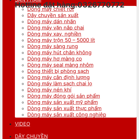
Hotline đặt hàng:0326770772
Dòng máy chiết rót
Dây chuyền sản xuất
Dòng máy dán nhãn
Dòng máy vặn nắp chai
Dòng máy xay, nghiền
Dòng máy trộn 50 – 5000 lít
Dòng máy sàng rung
Dòng máy hút chân không
Dòng máy hơ màng co
Dòng máy seal màng nhôm
Dòng thiết bị phòng sạch
Dòng máy cân định lượng
Dòng máy làm sạch chai lọ
Dòng máy nén khí
Dòng máy đóng gói sản phẩm
Dòng máy sản xuất mỹ phẩm
Dòng máy sản xuất thực phẩm
Dòng máy sản xuất công nghiệp
VIDEO
DÂY CHUYỀN