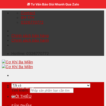
Skip to content
🎁 Tư Vấn Báo Giá Nhanh Qua Zalo
Contact
8H-17H
0326770772
Chính sách bán hàng
Chính sách bảo hành
Hotline: 0326770772
TRANG CHỦ
Tìm kiếm:
GIỚI THIỆU
SẢN PHẨM