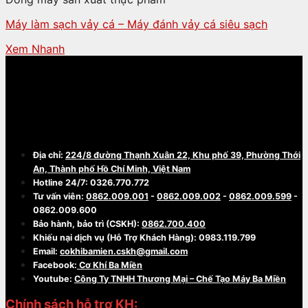
Máy làm sạch vảy cá – Máy đánh vảy cá siêu sạch
Xem Nhanh
CÔNG TY TNHH THƯƠNG MẠI - CHẾ TẠO
MÁY BA MIỀN
Địa chỉ:
224/8 đường Thạnh Xuân 22, Khu phố 39, Phường Thới
An, Thành phố Hồ Chí Minh, Việt Nam
Hotline 24/7: 0326.770.772
Tư vấn viên:
0862.009.001
-
0862.009.002
-
0862.009.599
-
0862.009.600
Bảo hành, bảo trì (CSKH):
0862.700.400
Khiếu nại dịch vụ (Hỗ Trợ Khách Hàng): 0983.119.799
Email:
cokhibamien.cskh@gmail.com
Facebook:
Cơ Khí Ba Miền
Youtube:
Công Ty TNHH Thương Mại – Chế Tạo Máy Ba Miền
Chính sách hỗ trợ KH: