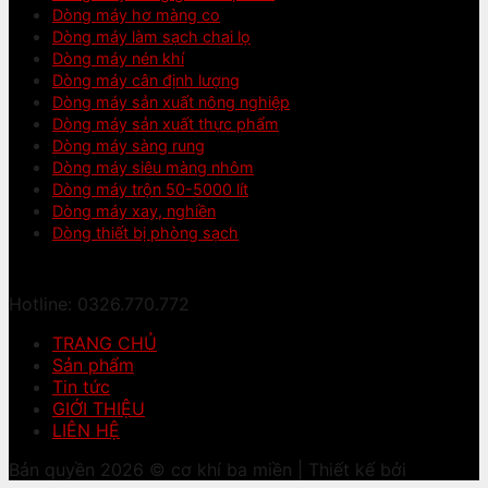
Dòng máy hơ màng co
Dòng máy làm sạch chai lọ
Dòng máy nén khí
Dòng máy cân định lượng
Dòng máy sản xuất nông nghiệp
Dòng máy sản xuất thực phẩm
Dòng máy sàng rung
Dòng máy siêu màng nhôm
Dòng máy trộn 50-5000 lít
Dòng máy xay, nghiền
Dòng thiết bị phòng sạch
Hotline: 0326.770.772
TRANG CHỦ
Sản phẩm
Tin tức
GIỚI THIỆU
LIÊN HỆ
Bản quyền 2026 © cơ khí ba miền | Thiết kế bởi