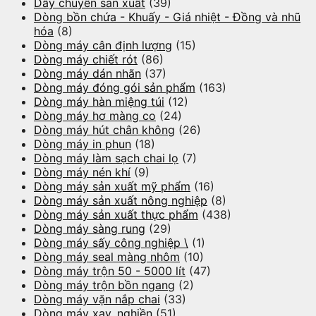
Dây chuyền sản xuất
(39)
Dòng bồn chứa - Khuấy - Giá nhiệt - Đồng và nhũ
hóa
(8)
Dòng máy cân định lượng
(15)
Dòng máy chiết rót
(86)
Dòng máy dán nhãn
(37)
Dòng máy đóng gói sản phẩm
(163)
Dòng máy hàn miệng túi
(12)
Dòng máy hơ màng co
(24)
Dòng máy hút chân không
(26)
Dòng máy in phun
(18)
Dòng máy làm sạch chai lọ
(7)
Dòng máy nén khí
(9)
Dòng máy sản xuất mỹ phẩm
(16)
Dòng máy sản xuất nông nghiệp
(8)
Dòng máy sản xuất thực phẩm
(438)
Dòng máy sàng rung
(29)
Dòng máy sấy công nghiệp \
(1)
Dòng máy seal màng nhôm
(10)
Dòng máy trộn 50 - 5000 lít
(47)
Dòng máy trộn bồn ngang
(2)
Dòng máy vặn nắp chai
(33)
Dòng máy xay, nghiền
(51)