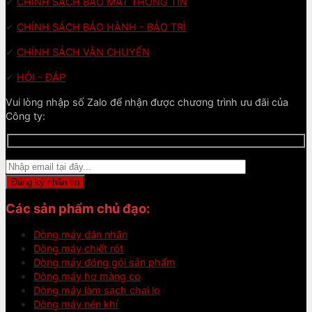
✔
CHÍNH SÁCH BẢO MẬT THÔNG TIN
✔
CHÍNH SÁCH BẢO HÀNH - BẢO TRÌ
✔
CHÍNH SÁCH VẬN CHUYỂN
✔
HỎI - ĐÁP
Vui lòng nhập số Zalo để nhận được chương trình ưu đãi của
Công ty:
Các sản phẩm chủ đạo:
Dòng máy dán nhãn
Dòng máy chiết rót
Dòng máy đóng gói sản phẩm
Dòng máy hơ màng co
Dòng máy làm sạch chai lọ
Dòng máy nén khí