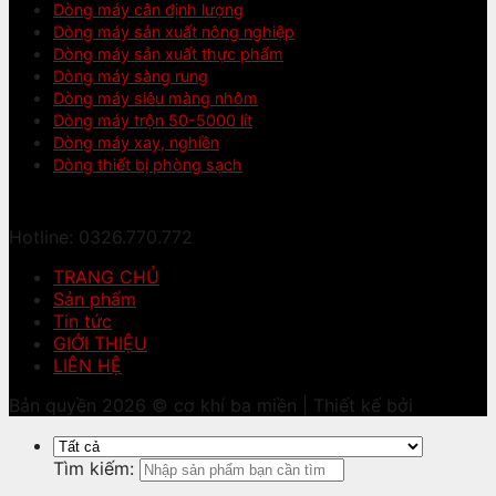
Dòng máy cân định lượng
Dòng máy sản xuất nông nghiệp
Dòng máy sản xuất thực phẩm
Dòng máy sàng rung
Dòng máy siêu màng nhôm
Dòng máy trộn 50-5000 lít
Dòng máy xay, nghiền
Dòng thiết bị phòng sạch
Hotline: 0326.770.772
TRANG CHỦ
Sản phẩm
Tin tức
GIỚI THIỆU
LIÊN HỆ
Bản quyền 2026 © cơ khí ba miền | Thiết kế bởi
Tìm kiếm: