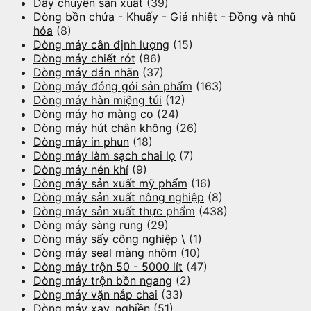
Dây chuyền sản xuất
(39)
Dòng bồn chứa - Khuấy - Giá nhiệt - Đồng và nhũ
hóa
(8)
Dòng máy cân định lượng
(15)
Dòng máy chiết rót
(86)
Dòng máy dán nhãn
(37)
Dòng máy đóng gói sản phẩm
(163)
Dòng máy hàn miệng túi
(12)
Dòng máy hơ màng co
(24)
Dòng máy hút chân không
(26)
Dòng máy in phun
(18)
Dòng máy làm sạch chai lọ
(7)
Dòng máy nén khí
(9)
Dòng máy sản xuất mỹ phẩm
(16)
Dòng máy sản xuất nông nghiệp
(8)
Dòng máy sản xuất thực phẩm
(438)
Dòng máy sàng rung
(29)
Dòng máy sấy công nghiệp \
(1)
Dòng máy seal màng nhôm
(10)
Dòng máy trộn 50 - 5000 lít
(47)
Dòng máy trộn bồn ngang
(2)
Dòng máy vặn nắp chai
(33)
Dòng máy xay, nghiền
(51)