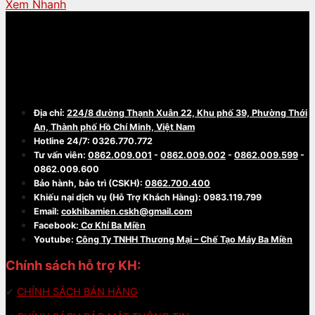
Xem Nhanh
CÔNG TY TNHH THƯƠNG MẠI - CHẾ TẠO
MÁY BA MIỀN
Địa chỉ:
224/8 đường Thạnh Xuân 22, Khu phố 39, Phường Thới
An, Thành phố Hồ Chí Minh, Việt Nam
Hotline 24/7: 0326.770.772
Tư vấn viên:
0862.009.001
-
0862.009.002
-
0862.009.599
-
0862.009.600
Bảo hành, bảo trì (CSKH):
0862.700.400
Khiếu nại dịch vụ (Hỗ Trợ Khách Hàng): 0983.119.799
Email:
cokhibamien.cskh@gmail.com
Facebook:
Cơ Khí Ba Miền
Youtube:
Công Ty TNHH Thương Mại – Chế Tạo Máy Ba Miền
Chính sách hỗ trợ KH:
✔
CHÍNH SÁCH BÁN HÀNG