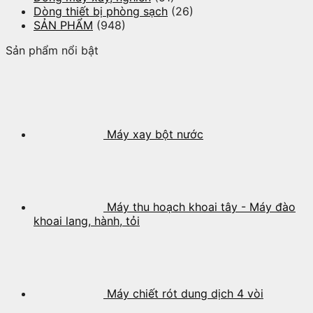
Dòng thiết bị phòng sạch
(26)
SẢN PHẨM
(948)
Sản phẩm nổi bật
Máy xay bột nước
Máy thu hoạch khoai tây - Máy đào
khoai lang, hành, tỏi
Máy chiết rót dung dịch 4 vòi