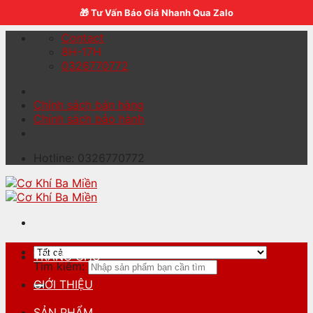
Skip to content
🎁 Tư Vấn Báo Giá Nhanh Qua Zalo
Contact
8H-17H
0326770772
Chính sách bán hàng
Chính sách bảo hành
Hotline: 0326770772
TRANG CHỦ
Tìm kiếm:
GIỚI THIỆU
SẢN PHẨM